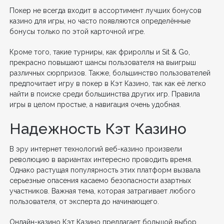
Покер не всегда входит в ассортимент лучших бонусов
казино для игры, но часто появляются определённые
бонусы только по этой карточной игре.
Кроме того, такие турниры, как фрироллы и Sit & Go,
прекрасно повышают шансы пользователя на выигрыш
различных сюрпризов. Также, большинство пользователей
предпочитает игру в покер в Кэт Казино, так как её легко
найти в поиске среди большинства других игр. Правила
игры в целом простые, а навигация очень удобная.
Надежность Кэт Казино
В эру интернет технологий веб-казино произвели
революцию в вариантах интересно проводить время.
Однако растущая популярность этих платформ вызвала
серьезные опасения касаемо безопасности азартных
участников. Важная тема, которая затрагивает любого
пользователя, от эксперта до начинающего.
Онлайн-казино Кэт Казино предлагает большой выбор