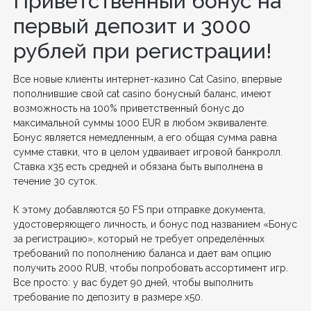
Приветственный бонус на
первый депозит и 3000
рублей при регистрации!
Все новые клиенты интернет-казино Cat Casino, впервые
пополнившие свой cat casino бонусный баланс, имеют
возможность на 100% приветственный бонус до
максимальной суммы 1000 EUR в любом эквиваленте.
Бонус является немедленным, а его общая сумма равна
сумме ставки, что в целом удваивает игровой банкролл.
Ставка х35 есть средней и обязана быть выполнена в
течение 30 суток.
К этому добавляются 50 FS при отправке документа,
удостоверяющего личность, и бонус под названием «Бонус
за регистрацию», который не требует определённых
требований по пополнению баланса и дает вам опцию
получить 2000 RUB, чтобы попробовать ассортимент игр.
Все просто: у вас будет 90 дней, чтобы выполнить
требование по депозиту в размере х50.