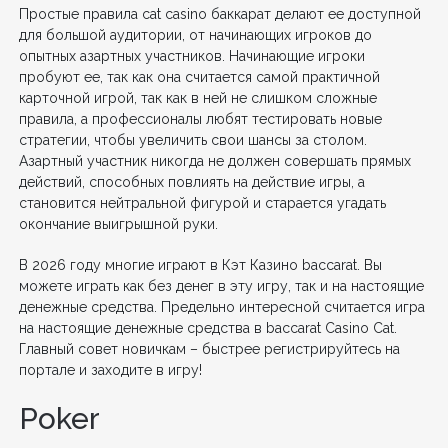
Простые правила cat casino баккарат делают ее доступной
для большой аудитории, от начинающих игроков до
опытных азартных участников. Начинающие игроки
пробуют ее, так как она считается самой практичной
карточной игрой, так как в ней не слишком сложные
правила, а профессионалы любят тестировать новые
стратегии, чтобы увеличить свои шансы за столом.
Азартный участник никогда не должен совершать прямых
действий, способных повлиять на действие игры, а
становится нейтральной фигурой и старается угадать
окончание выигрышной руки.
В 2026 году многие играют в Кэт Казино baccarat. Вы
можете играть как без денег в эту игру, так и на настоящие
денежные средства. Предельно интересной считается игра
на настоящие денежные средства в baccarat Casino Cat.
Главный совет новичкам – быстрее регистрируйтесь на
портале и заходите в игру!
Poker