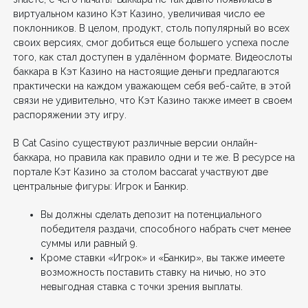
виртуальном казино Кэт Казино, увеличивая число ее
поклонников. В целом, продукт, столь популярный во всех
своих версиях, смог добиться еще большего успеха после
того, как стал доступен в удалённом формате. Видеослоты
баккара в Кэт Казино на настоящие деньги предлагаются
практически на каждом уважающем себя веб-сайте, в этой
связи не удивительно, что Кэт Казино также имеет в своем
распоряжении эту игру.
В Cat Casino существуют различные версии онлайн-
баккара, но правила как правило одни и те же. В ресурсе на
портале Кэт Казино за столом baccarat участвуют две
центральные фигуры: Игрок и Банкир.
Вы должны сделать депозит на потенциального
победителя раздачи, способного набрать счет менее
суммы или равный 9.
Кроме ставки «Игрок» и «Банкир», вы также имеете
возможность поставить ставку на ничью, но это
невыгодная ставка с точки зрения выплаты.