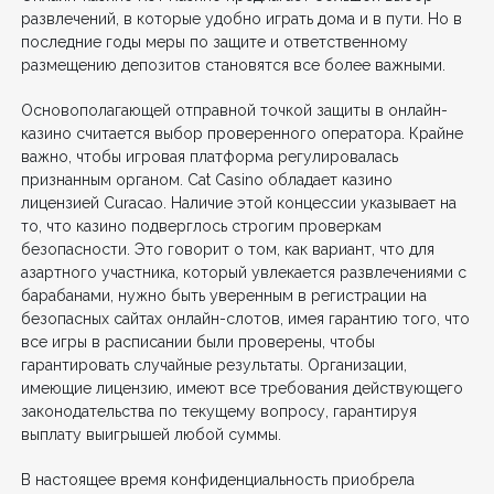
развлечений, в которые удобно играть дома и в пути. Но в
последние годы меры по защите и ответственному
размещению депозитов становятся все более важными.
Основополагающей отправной точкой защиты в онлайн-
казино считается выбор проверенного оператора. Крайне
важно, чтобы игровая платформа регулировалась
признанным органом. Cat Casino обладает казино
лицензией Curacao. Наличие этой концессии указывает на
то, что казино подверглось строгим проверкам
безопасности. Это говорит о том, как вариант, что для
азартного участника, который увлекается развлечениями с
барабанами, нужно быть уверенным в регистрации на
безопасных сайтах онлайн-слотов, имея гарантию того, что
все игры в расписании были проверены, чтобы
гарантировать случайные результаты. Организации,
имеющие лицензию, имеют все требования действующего
законодательства по текущему вопросу, гарантируя
выплату выигрышей любой суммы.
В настоящее время конфиденциальность приобрела