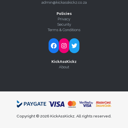
admin@kickasskickz.co.za
Policies
Privacy
Security
Terms & Conditions
Follow Kick-Ass Kickz on Facebook
Follow Kick-Ass Kickz on Instagram
Follow Kick-Ass Kickz on Twitter
KickAssKickz
About
Copyright © 2026 KickAssKickz. All rights reserved.