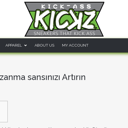
APPAREL
ABOUT US
MY ACCOUNT
zanma sansınızı Artırın