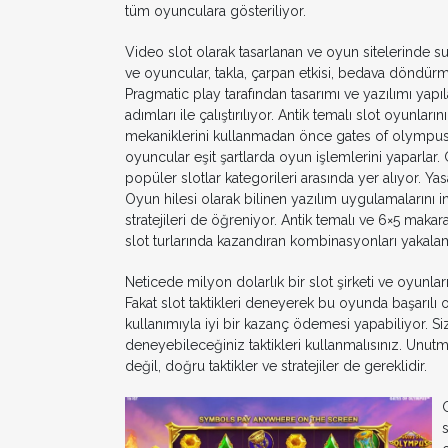
tüm oyunculara gösteriliyor.
Video slot olarak tasarlanan ve oyun sitelerinde s
ve oyuncular, takla, çarpan etkisi, bedava döndür
Pragmatic play tarafından tasarımı ve yazılımı ya
adımları ile çalıştırılıyor. Antik temalı slot oyunlar
mekaniklerini kullanmadan önce gates of olympus h
oyuncular eşit şartlarda oyun işlemlerini yaparlar
popüler slotlar kategorileri arasında yer alıyor. Yas
Oyun hilesi olarak bilinen yazılım uygulamalarını 
stratejileri de öğreniyor. Antik temalı ve 6×5 makar
slot turlarında kazandıran kombinasyonları yakala
Neticede milyon dolarlık bir slot şirketi ve oyunl
Fakat slot taktikleri deneyerek bu oyunda başarılı o
kullanımıyla iyi bir kazanç ödemesi yapabiliyor. Si
deneyebileceğiniz taktikleri kullanmalısınız. Unu
değil, doğru taktikler ve stratejiler de gereklidir.