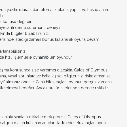
n yazılımı tarafından otomatik olarak yapılır ve hesaplanan
ır.
 konusu değildir.
e heyecanlı demo sürümünü deneyin.
nda bilgiler bulabilirsiniz.
çerisinde istediği zaman bonus kullanarak oyuna devam
lanabilirsiniz.
e hızlı işlemlerle oynanabilen oyundur.
ları aşma konusunda size yardımcı olacaktır. Gates of Olympus
, yasal sorunlara ve hatta kişisel bilgilerinizi riske atmanıza
yif almanız önerilir. Canlı hile araçları, oyunun gerçek zamanlı
 etmeyi hedefler. Ancak bu tür hileler son derece risklidir
n ahlaki sınırlara dikkat etmek gerekir. Gates of Olympus
algoritmaları kullanan araçları ifade eder. Bu araçlar, oyun