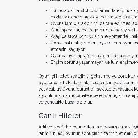
Bu hesaplama, slot turu tamamlandığında oyu
miktar, kazanç olarak oyuncu hesabına aktarıl
Oyuna tam olarak bir müdahale edilmesi söz
Altın tapınaklar, malta gaming authority v
Aşağıda sıkça konuşulan hile yöntemleri hakkı
Bonus satın al işlemleri, oyuncunun oyun i
etmesini sağlıyor.
Oyunda avantaj sağlamak için hilelerden yarar
Erişim sorunu yaşanmayan ve tüm erişimlerd
Oyun içi hileler, stratejinizi geliştirme ve zorluk
oyununda hile kullanmak, hesabınızın yasaklanmasına
yol açabilir. Oyunu dürüst bir şekilde oynayarak ke
algoritmalarına müdahale ederek sonuçları manipüle
ve genellikle başarısız olur.
Canlı Hileler
Adil ve keyifli bir oyun ortamının devam etmesi içi
tahmin hilesi, oyunun sonuçlarını tahmin etmek için 