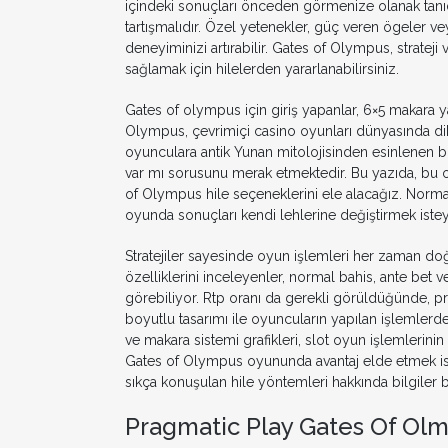
içindeki sonuçları önceden görmenize olanak tanıd
tartışmalıdır. Özel yetenekler, güç veren ögeler v
deneyiminizi artırabilir. Gates of Olympus, stratej
sağlamak için hilelerden yararlanabilirsiniz.
Gates of olympus için giriş yapanlar, 6×5 makara y
Olympus, çevrimiçi casino oyunları dünyasında dik
oyunculara antik Yunan mitolojisinden esinlenen b
var mı sorusunu merak etmektedir. Bu yazıda, bu o
of Olympus hile seçeneklerini ele alacağız. Normal
oyunda sonuçları kendi lehlerine değiştirmek ist
Stratejiler sayesinde oyun işlemleri her zaman doğ
özelliklerini inceleyenler, normal bahis, ante bet 
görebiliyor. Rtp oranı da gerekli görüldüğünde, p
boyutlu tasarımı ile oyuncuların yapılan işlemlerd
ve makara sistemi grafikleri, slot oyun işlemlerinin
Gates of Olympus oyununda avantaj elde etmek istey
sıkça konuşulan hile yöntemleri hakkında bilgiler bu
Pragmatic Play Gates Of Ol