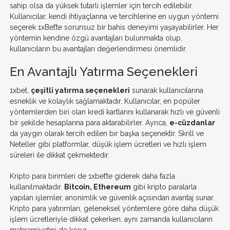
sahip olsa da yüksek tutarlı işlemler için tercih edilebilir.
Kullanıcılar, kendi ihtiyaçlarına ve tercihlerine en uygun yöntemi
seçerek 1xBet’te sorunsuz bir bahis deneyimi yaşayabilirler. Her
yöntemin kendine özgü avantajları bulunmakta olup,
kullanıcıların bu avantajları değerlendirmesi önemlidir.
En Avantajlı Yatırma Seçenekleri
1xbet,
çeşitli yatırma seçenekleri
sunarak kullanıcılarına
esneklik ve kolaylık sağlamaktadır. Kullanıcılar, en popüler
yöntemlerden biri olan kredi kartlarını kullanarak hızlı ve güvenli
bir şekilde hesaplarına para aktarabilirler. Ayrıca,
e-cüzdanlar
da yaygın olarak tercih edilen bir başka seçenektir. Skrill ve
Neteller gibi platformlar, düşük işlem ücretleri ve hızlı işlem
süreleri ile dikkat çekmektedir.
Kripto para birimleri de 1xbet’te giderek daha fazla
kullanılmaktadır.
Bitcoin, Ethereum
gibi kripto paralarla
yapılan işlemler, anonimlik ve güvenlik açısından avantaj sunar.
Kripto para yatırımları, geleneksel yöntemlere göre daha düşük
işlem ücretleriyle dikkat çekerken, aynı zamanda kullanıcıların