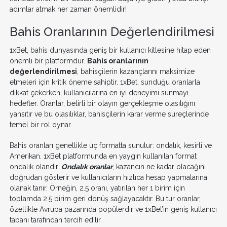
adımlar atmak her zaman önemlidir!
Bahis Oranlarının Değerlendirilmesi
1xBet, bahis dünyasında geniş bir kullanıcı kitlesine hitap eden
önemli bir platformdur.
Bahis oranlarının
değerlendirilmesi
, bahisçilerin kazançlarını maksimize
etmeleri için kritik öneme sahiptir. 1xBet, sunduğu oranlarla
dikkat çekerken, kullanıcılarına en iyi deneyimi sunmayı
hedefler. Oranlar, belirli bir olayın gerçekleşme olasılığını
yansıtır ve bu olasılıklar, bahisçilerin karar verme süreçlerinde
temel bir rol oynar.
Bahis oranları genellikle üç formatta sunulur: ondalık, kesirli ve
Amerikan. 1xBet platformunda en yaygın kullanılan format
ondalık olandır.
Ondalık oranlar
, kazancın ne kadar olacağını
doğrudan gösterir ve kullanıcıların hızlıca hesap yapmalarına
olanak tanır. Örneğin, 2.5 oranı, yatırılan her 1 birim için
toplamda 2.5 birim geri dönüş sağlayacaktır. Bu tür oranlar,
özellikle Avrupa pazarında popülerdir ve 1xBet’in geniş kullanıcı
tabanı tarafından tercih edilir.