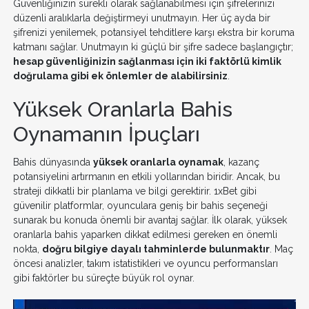
Güvenliğinizin sürekli olarak sağlanabilmesi için şifrelerinizi
düzenli aralıklarla değiştirmeyi unutmayın. Her üç ayda bir
şifrenizi yenilemek, potansiyel tehditlere karşı ekstra bir koruma
katmanı sağlar. Unutmayın ki güçlü bir şifre sadece başlangıçtır;
hesap güvenliğinizin sağlanması için iki faktörlü kimlik
doğrulama gibi ek önlemler de alabilirsiniz
.
Yüksek Oranlarla Bahis
Oynamanın İpuçları
Bahis dünyasında
yüksek oranlarla oynamak
, kazanç
potansiyelini artırmanın en etkili yollarından biridir. Ancak, bu
strateji dikkatli bir planlama ve bilgi gerektirir. 1xBet gibi
güvenilir platformlar, oyunculara geniş bir bahis seçeneği
sunarak bu konuda önemli bir avantaj sağlar. İlk olarak, yüksek
oranlarla bahis yaparken dikkat edilmesi gereken en önemli
nokta,
doğru bilgiye dayalı tahminlerde bulunmaktır
. Maç
öncesi analizler, takım istatistikleri ve oyuncu performansları
gibi faktörler bu süreçte büyük rol oynar.