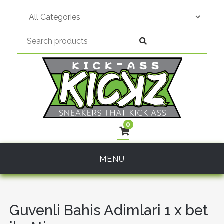
Skip
to
content
0
MENU
Guvenli Bahis Adimlari 1 x bet