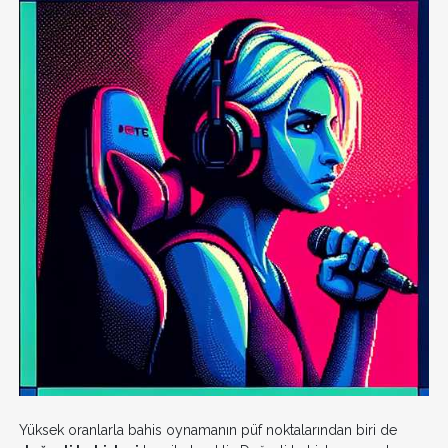
Yüksek oranlarla bahis oynamanın püf noktalarından biri de