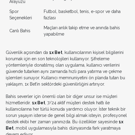
Arayüzü
Spor
Futbol, basketbol, tenis, e-spor ve daha
Seçenekleri
fazlası
Maçları anlık takip etme ve anında bahis
Canlı Bahis
yapabilme
Güvenlik açısından da
1x Bet
, kullanıcılarının kişisel bilgilerini
korumak için en son teknolojileri kullanıyor. Şifreleme
yöntemleriyle donatılmış olan uygulama, kullanıcı verilerini
güvende tutarken aynı zamanda hızlı para yatırma ve çekme
işlemleri sunuyor. Kullanıcı memnuniyetini ön planda tutan bu
yaklaşım, 1x Bet’in sektördeki güvenilirliğini artırıyor.
Bahis severler için önemli olan bir diğer unsur ise müşteri
hizmetleridir.
1x Bet
, 7/24 aktif müşteri destek hattı ile
kullanıcılarına her türlü konuda yardımcı oluyor. İster teknik bir
sorun yaşayın isterse de genel bilgi almak isteyin, profesyonel
destek ekibi her zaman yanınızda. Bu özellikler sayesinde
1x
Bet
, mobil uygulamasıyla bahis dünyasında fark yaratmaya
devam ediyor.