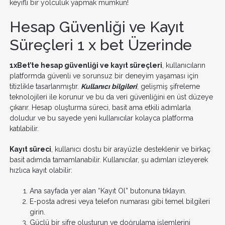
keyifli bir yolculuk yapmak mümkün!
Hesap Güvenliği ve Kayıt
Süreçleri 1 x bet Üzerinde
1xBet’te hesap güvenliği ve kayıt süreçleri
, kullanıcıların
platformda güvenli ve sorunsuz bir deneyim yaşaması için
titizlikle tasarlanmıştır.
Kullanıcı bilgileri
, gelişmiş şifreleme
teknolojileri ile korunur ve bu da veri güvenliğini en üst düzeye
çıkarır. Hesap oluşturma süreci, basit ama etkili adımlarla
doludur ve bu sayede yeni kullanıcılar kolayca platforma
katılabilir.
Kayıt süreci
, kullanıcı dostu bir arayüzle desteklenir ve birkaç
basit adımda tamamlanabilir. Kullanıcılar, şu adımları izleyerek
hızlıca kayıt olabilir:
Ana sayfada yer alan “Kayıt Ol” butonuna tıklayın.
E-posta adresi veya telefon numarası gibi temel bilgileri
girin.
Güçlü bir şifre oluşturun ve doğrulama işlemlerini