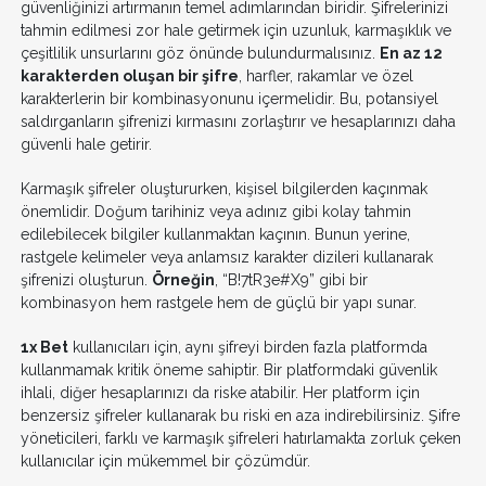
güvenliğinizi artırmanın temel adımlarından biridir. Şifrelerinizi
tahmin edilmesi zor hale getirmek için uzunluk, karmaşıklık ve
çeşitlilik unsurlarını göz önünde bulundurmalısınız.
En az 12
karakterden oluşan bir şifre
, harfler, rakamlar ve özel
karakterlerin bir kombinasyonunu içermelidir. Bu, potansiyel
saldırganların şifrenizi kırmasını zorlaştırır ve hesaplarınızı daha
güvenli hale getirir.
Karmaşık şifreler oluştururken, kişisel bilgilerden kaçınmak
önemlidir. Doğum tarihiniz veya adınız gibi kolay tahmin
edilebilecek bilgiler kullanmaktan kaçının. Bunun yerine,
rastgele kelimeler veya anlamsız karakter dizileri kullanarak
şifrenizi oluşturun.
Örneğin
, “B!7tR3e#X9” gibi bir
kombinasyon hem rastgele hem de güçlü bir yapı sunar.
1x Bet
kullanıcıları için, aynı şifreyi birden fazla platformda
kullanmamak kritik öneme sahiptir. Bir platformdaki güvenlik
ihlali, diğer hesaplarınızı da riske atabilir. Her platform için
benzersiz şifreler kullanarak bu riski en aza indirebilirsiniz. Şifre
yöneticileri, farklı ve karmaşık şifreleri hatırlamakta zorluk çeken
kullanıcılar için mükemmel bir çözümdür.