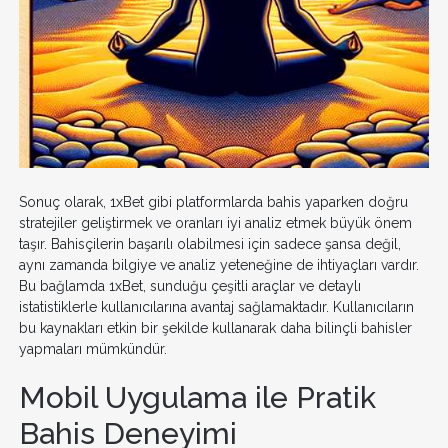
Sonuç olarak, 1xBet gibi platformlarda bahis yaparken doğru
stratejiler geliştirmek ve oranları iyi analiz etmek büyük önem
taşır. Bahisçilerin başarılı olabilmesi için sadece şansa değil,
aynı zamanda bilgiye ve analiz yeteneğine de ihtiyaçları vardır.
Bu bağlamda 1xBet, sunduğu çeşitli araçlar ve detaylı
istatistiklerle kullanıcılarına avantaj sağlamaktadır. Kullanıcıların
bu kaynakları etkin bir şekilde kullanarak daha bilinçli bahisler
yapmaları mümkündür.
Mobil Uygulama ile Pratik
Bahis Deneyimi