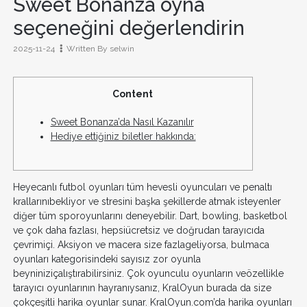
Sweet Bonanza oyna
seçeneğini değerlendirin
2025-11-24
Written By
selwin
Content
Sweet Bonanza’da Nasıl Kazanılır
Hediye ettiğiniz biletler hakkında:
Heyecanlı futbol oyunları tüm hevesli oyuncuları ve penaltı
krallarınıbekliyor ve stresini başka şekillerde atmak isteyenler
diğer tüm sporoyunlarını deneyebilir. Dart, bowling, basketbol
ve çok daha fazlası, hepsiücretsiz ve doğrudan tarayıcıda
çevrimiçi. Aksiyon ve macera size fazlageliyorsa, bulmaca
oyunları kategorisindeki sayısız zor oyunla
beyniniziçalıştırabilirsiniz. Çok oyunculu oyunların veözellikle
tarayıcı oyunlarının hayranıysanız, KralOyun burada da size
çokçeşitli harika oyunlar sunar. KralOyun.com’da harika oyunları