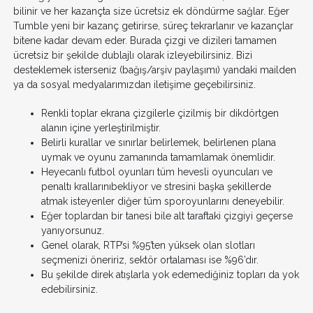
bilinir ve her kazançta size ücretsiz ek döndürme sağlar. Eğer
Tumble yeni bir kazanç getirirse, süreç tekrarlanır ve kazançlar
bitene kadar devam eder. Burada çizgi ve dizileri tamamen
ücretsiz bir şekilde dublajlı olarak izleyebilirsiniz. Bizi
desteklemek isterseniz (bağış/arşiv paylaşımı) yandaki mailden
ya da sosyal medyalarımızdan iletişime geçebilirsiniz.
Renkli toplar ekrana çizgilerle çizilmiş bir dikdörtgen
alanın içine yerleştirilmiştir.
Belirli kurallar ve sınırlar belirlemek, belirlenen plana
uymak ve oyunu zamanında tamamlamak önemlidir.
Heyecanlı futbol oyunları tüm hevesli oyuncuları ve
penaltı krallarınıbekliyor ve stresini başka şekillerde
atmak isteyenler diğer tüm sporoyunlarını deneyebilir.
Eğer toplardan bir tanesi bile alt taraftaki çizgiyi geçerse
yanıyorsunuz.
Genel olarak, RTP’si %95’ten yüksek olan slotları
seçmenizi öneririz, sektör ortalaması ise %96’dır.
Bu şekilde direk atışlarla yok edemediğiniz topları da yok
edebilirsiniz.