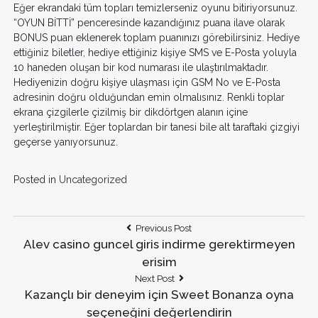
Eğer ekrandaki tüm topları temizlerseniz oyunu bitiriyorsunuz.
“OYUN BİTTİ” penceresinde kazandığınız puana ilave olarak
BONUS puan eklenerek toplam puanınızı görebilirsiniz. Hediye
ettiğiniz biletler, hediye ettiğiniz kişiye SMS ve E-Posta yoluyla
10 haneden oluşan bir kod numarası ile ulaştırılmaktadır.
Hediyenizin doğru kişiye ulaşması için GSM No ve E-Posta
adresinin doğru olduğundan emin olmalısınız. Renkli toplar
ekrana çizgilerle çizilmiş bir dikdörtgen alanın içine
yerleştirilmiştir. Eğer toplardan bir tanesi bile alt taraftaki çizgiyi
geçerse yanıyorsunuz.
Posted in
Uncategorized
Post
Previous
Previous Post
Post:
Alev casino guncel giris indirme gerektirmeyen
navigation
erisim
Next
Next Post
Post:
Kazançlı bir deneyim için Sweet Bonanza oyna
seçeneğini değerlendirin