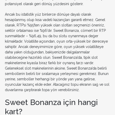
potansiyel olarak geri dönüş yüzdesini gösterir.
Ancak bu istatistik yüz binlerce dönüşe dayalı olarak
hesaplanmış olup kısa vadeli kazançları garanti etmez. Genel
olarak, RTP’si %95’ten yüksek olan slotları seçmenizi öneririz,
sektör ortalaması ise %96’dır. Sweet Bonanza, cömert bir RTP
sunmaktadır – %96,49, bu da bu slotu oynanmaya değer
kılmaktadır. Volatilite açısından, oyun orta-yüksek bir dereceye
sahiptir. Ancak deneyimimize göre, oyun yüksek volatiliteye
daha yakın olduğundan, bakiyenizde dalgalanmalar
olabileceğine hazırlıklı olun. Sweet Bonanza’da, tipik slot
makinelerine kıyasla biraz farklı bir oynanış tarzı vardır.
Geleneksel slot makinelerinin aksine, Sweet Bonanza’da belirli
sembollerin belirli bir sıralamaya yerleşmesi gerekmez. Bunun
yerine, semboller herhangi bir yönde yan yana gelirse,
oyuncular kazanç elde eder. Atacağınız topu ekranın sağ ve sol
duvarlarına çarptırarak topa yön verebilirsiniz.
Sweet Bonanza için hangi
kart?