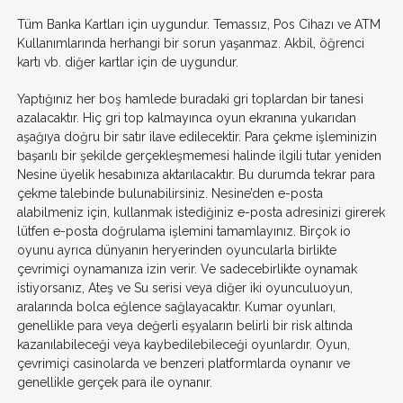
Tüm Banka Kartları için uygundur. Temassız, Pos Cihazı ve ATM
Kullanımlarında herhangi bir sorun yaşanmaz. Akbil, öğrenci
kartı vb. diğer kartlar için de uygundur.
Yaptığınız her boş hamlede buradaki gri toplardan bir tanesi
azalacaktır. Hiç gri top kalmayınca oyun ekranına yukarıdan
aşağıya doğru bir satır ilave edilecektir. Para çekme işleminizin
başarılı bir şekilde gerçekleşmemesi halinde ilgili tutar yeniden
Nesine üyelik hesabınıza aktarılacaktır. Bu durumda tekrar para
çekme talebinde bulunabilirsiniz. Nesine’den e-posta
alabilmeniz için, kullanmak istediğiniz e-posta adresinizi girerek
lütfen e-posta doğrulama işlemini tamamlayınız. Birçok io
oyunu ayrıca dünyanın heryerinden oyuncularla birlikte
çevrimiçi oynamanıza izin verir. Ve sadecebirlikte oynamak
istiyorsanız, Ateş ve Su serisi veya diğer iki oyunculuoyun,
aralarında bolca eğlence sağlayacaktır. Kumar oyunları,
genellikle para veya değerli eşyaların belirli bir risk altında
kazanılabileceği veya kaybedilebileceği oyunlardır. Oyun,
çevrimiçi casinolarda ve benzeri platformlarda oynanır ve
genellikle gerçek para ile oynanır.