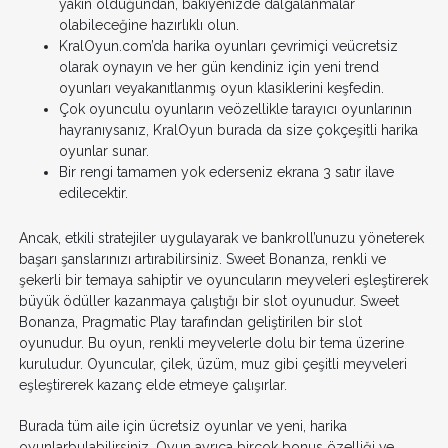
yakın olduğundan, bakiyenizde dalgalanmalar
olabileceğine hazırlıklı olun.
KralOyun.com’da harika oyunları çevrimiçi veücretsiz
olarak oynayın ve her gün kendiniz için yeni trend
oyunları veyakanıtlanmış oyun klasiklerini keşfedin.
Çok oyunculu oyunların veözellikle tarayıcı oyunlarının
hayranıysanız, KralOyun burada da size çokçeşitli harika
oyunlar sunar.
Bir rengi tamamen yok ederseniz ekrana 3 satır ilave
edilecektir.
Ancak, etkili stratejiler uygulayarak ve bankroll’unuzu yöneterek
başarı şanslarınızı artırabilirsiniz. Sweet Bonanza, renkli ve
şekerli bir temaya sahiptir ve oyuncuların meyveleri eşleştirerek
büyük ödüller kazanmaya çalıştığı bir slot oyunudur. Sweet
Bonanza, Pragmatic Play tarafından geliştirilen bir slot
oyunudur. Bu oyun, renkli meyvelerle dolu bir tema üzerine
kuruludur. Oyuncular, çilek, üzüm, muz gibi çeşitli meyveleri
eşleştirerek kazanç elde etmeye çalışırlar.
Burada tüm aile için ücretsiz oyunlar ve yeni, harika
oyunlarbulabilirsiniz. Oyun ayrıca birçok bonus özelliği ve