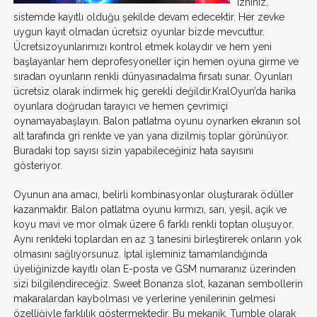
izniniz,
sistemde kayıtlı olduğu şekilde devam edecektir. Her zevke
uygun kayıt olmadan ücretsiz oyunlar bizde mevcuttur.
Ücretsizoyunlarımızı kontrol etmek kolaydır ve hem yeni
başlayanlar hem deprofesyoneller için hemen oyuna girme ve
sıradan oyunların renkli dünyasınadalma fırsatı sunar. Oyunları
ücretsiz olarak indirmek hiç gerekli değildir.KralOyun’da harika
oyunlara doğrudan tarayıcı ve hemen çevrimiçi
oynamayabaşlayın. Balon patlatma oyunu oynarken ekranın sol
alt tarafında gri renkte ve yan yana dizilmiş toplar görünüyor.
Buradaki top sayısı sizin yapabileceğiniz hata sayısını
gösteriyor.
Oyunun ana amacı, belirli kombinasyonlar oluşturarak ödüller
kazanmaktır. Balon patlatma oyunu kırmızı, sarı, yeşil, açık ve
koyu mavi ve mor olmak üzere 6 farklı renkli toptan oluşuyor.
Aynı renkteki toplardan en az 3 tanesini birleştirerek onların yok
olmasını sağlıyorsunuz. İptal işleminiz tamamlandığında
üyeliğinizde kayıtlı olan E-posta ve GSM numaranız üzerinden
sizi bilgilendireceğiz. Sweet Bonanza slot, kazanan sembollerin
makaralardan kaybolması ve yerlerine yenilerinin gelmesi
özelliğiyle farklılık göstermektedir. Bu mekanik, Tumble olarak