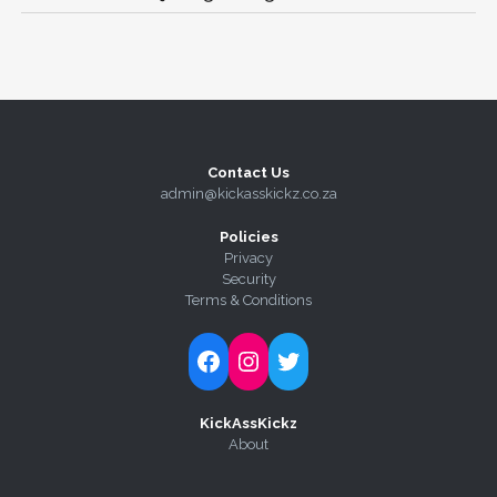
Contact Us
admin@kickasskickz.co.za
Policies
Privacy
Security
Terms & Conditions
Follow Kick-Ass Kickz on Facebook
Follow Kick-Ass Kickz on Instagram
Follow Kick-Ass Kickz on Twitter
KickAssKickz
About