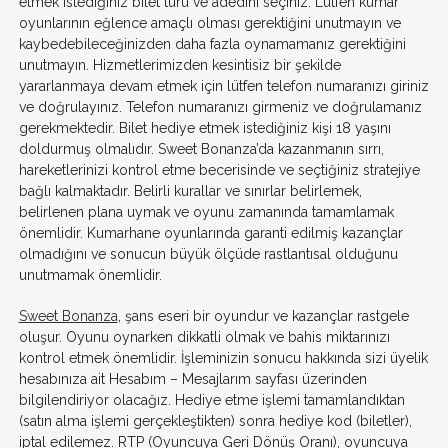
etmek istediğiniz bilet türü ve adedini seçiniz. Lütfen kumar
oyunlarının eğlence amaçlı olması gerektiğini unutmayın ve
kaybedebileceğinizden daha fazla oynamamanız gerektiğini
unutmayın. Hizmetlerimizden kesintisiz bir şekilde
yararlanmaya devam etmek için lütfen telefon numaranızı giriniz
ve doğrulayınız. Telefon numaranızı girmeniz ve doğrulamanız
gerekmektedir. Bilet hediye etmek istediğiniz kişi 18 yaşını
doldurmuş olmalıdır. Sweet Bonanza’da kazanmanın sırrı,
hareketlerinizi kontrol etme becerisinde ve seçtiğiniz stratejiye
bağlı kalmaktadır. Belirli kurallar ve sınırlar belirlemek,
belirlenen plana uymak ve oyunu zamanında tamamlamak
önemlidir. Kumarhane oyunlarında garanti edilmiş kazançlar
olmadığını ve sonucun büyük ölçüde rastlantısal olduğunu
unutmamak önemlidir.
Sweet Bonanza
, şans eseri bir oyundur ve kazançlar rastgele
oluşur. Oyunu oynarken dikkatli olmak ve bahis miktarınızı
kontrol etmek önemlidir. İşleminizin sonucu hakkında sizi üyelik
hesabınıza ait Hesabım – Mesajlarım sayfası üzerinden
bilgilendiriyor olacağız. Hediye etme işlemi tamamlandıktan
(satın alma işlemi gerçekleştikten) sonra hediye kod (biletler),
iptal edilemez. RTP (Oyuncuya Geri Dönüş Oranı), oyuncuya