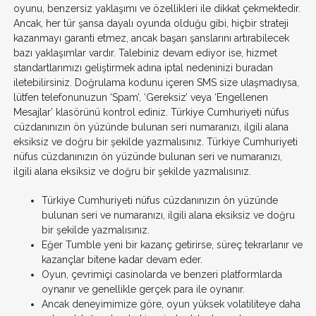
oyunu, benzersiz yaklaşımı ve özellikleri ile dikkat çekmektedir.
Ancak, her tür şansa dayalı oyunda olduğu gibi, hiçbir strateji
kazanmayı garanti etmez, ancak başarı şanslarını artırabilecek
bazı yaklaşımlar vardır. Talebiniz devam ediyor ise, hizmet
standartlarımızı geliştirmek adına iptal nedeninizi buradan
iletebilirsiniz. Doğrulama kodunu içeren SMS size ulaşmadıysa,
lütfen telefonunuzun ‘Spam’, ‘Gereksiz’ veya ‘Engellenen
Mesajlar’ klasörünü kontrol ediniz. Türkiye Cumhuriyeti nüfus
cüzdanınızın ön yüzünde bulunan seri numaranızı, ilgili alana
eksiksiz ve doğru bir şekilde yazmalısınız. Türkiye Cumhuriyeti
nüfus cüzdanınızın ön yüzünde bulunan seri ve numaranızı,
ilgili alana eksiksiz ve doğru bir şekilde yazmalısınız.
Türkiye Cumhuriyeti nüfus cüzdanınızın ön yüzünde
bulunan seri ve numaranızı, ilgili alana eksiksiz ve doğru
bir şekilde yazmalısınız.
Eğer Tumble yeni bir kazanç getirirse, süreç tekrarlanır ve
kazançlar bitene kadar devam eder.
Oyun, çevrimiçi casinolarda ve benzeri platformlarda
oynanır ve genellikle gerçek para ile oynanır.
Ancak deneyimimize göre, oyun yüksek volatiliteye daha