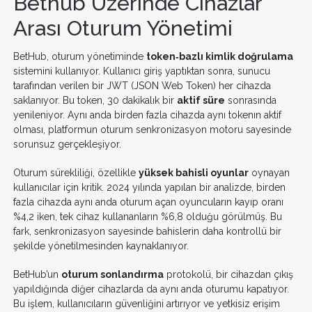
Bethub Üzerinde Cihazlar
Arası Oturum Yönetimi
BetHub, oturum yönetiminde
token‑bazlı kimlik doğrulama
sistemini kullanıyor. Kullanıcı giriş yaptıktan sonra, sunucu
tarafından verilen bir JWT (JSON Web Token) her cihazda
saklanıyor. Bu token, 30 dakikalık bir
aktif süre
sonrasında
yenileniyor. Aynı anda birden fazla cihazda aynı tokenın aktif
olması, platformun oturum senkronizasyon motoru sayesinde
sorunsuz gerçekleşiyor.
Oturum sürekliliği, özellikle
yüksek bahisli oyunlar
oynayan
kullanıcılar için kritik. 2024 yılında yapılan bir analizde, birden
fazla cihazda aynı anda oturum açan oyuncuların kayıp oranı
%4,2 iken, tek cihaz kullananların %6,8 olduğu görülmüş. Bu
fark, senkronizasyon sayesinde bahislerin daha kontrollü bir
şekilde yönetilmesinden kaynaklanıyor.
BetHub’un
oturum sonlandırma
protokolü, bir cihazdan çıkış
yapıldığında diğer cihazlarda da aynı anda oturumu kapatıyor.
Bu işlem, kullanıcıların güvenliğini artırıyor ve yetkisiz erişim