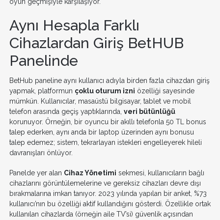
oyun geçmişiyle karşılaşıyor.
Aynı Hesapla Farklı
Cihazlardan Giriş BetHUB
Panelinde
BetHub paneline aynı kullanıcı adıyla birden fazla cihazdan giriş
yapmak, platformun
çoklu oturum izni
özelliği sayesinde
mümkün. Kullanıcılar, masaüstü bilgisayar, tablet ve mobil
telefon arasında geçiş yaptıklarında,
veri bütünlüğü
korunuyor. Örneğin, bir oyuncu bir akıllı telefonla 50 TL bonus
talep ederken, aynı anda bir laptop üzerinden aynı bonusu
talep edemez; sistem, tekrarlayan istekleri engelleyerek hileli
davranışları önlüyor.
Panelde yer alan
Cihaz Yönetimi
sekmesi, kullanıcıların bağlı
cihazlarını görüntülemelerine ve gereksiz cihazları devre dışı
bırakmalarına imkan tanıyor. 2023 yılında yapılan bir anket, %73
kullanıcı’nın bu özelliği aktif kullandığını gösterdi. Özellikle ortak
kullanılan cihazlarda (örneğin aile TV’si) güvenlik açısından