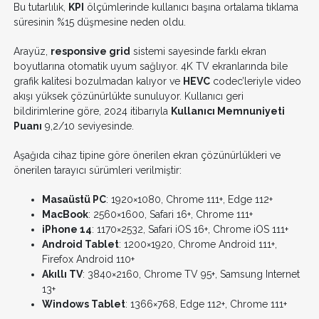
Bu tutarlılık,
KPI
ölçümlerinde kullanıcı başına ortalama tıklama
süresinin %15 düşmesine neden oldu.
Arayüz,
responsive grid
sistemi sayesinde farklı ekran
boyutlarına otomatik uyum sağlıyor. 4K TV ekranlarında bile
grafik kalitesi bozulmadan kalıyor ve
HEVC
codec’leriyle video
akışı yüksek çözünürlükte sunuluyor. Kullanıcı geri
bildirimlerine göre, 2024 itibarıyla
Kullanıcı Memnuniyeti
Puanı
9,2/10 seviyesinde.
Aşağıda cihaz tipine göre önerilen ekran çözünürlükleri ve
önerilen tarayıcı sürümleri verilmiştir:
Masaüstü PC
: 1920×1080, Chrome 111+, Edge 112+
MacBook
: 2560×1600, Safari 16+, Chrome 111+
iPhone 14
: 1170×2532, Safari iOS 16+, Chrome iOS 111+
Android Tablet
: 1200×1920, Chrome Android 111+,
Firefox Android 110+
Akıllı TV
: 3840×2160, Chrome TV 95+, Samsung Internet
13+
Windows Tablet
: 1366×768, Edge 112+, Chrome 111+