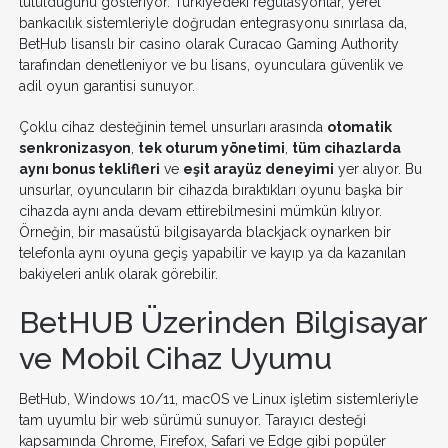
tutulduğunu gösteriyor. Türkiye’deki regülasyonlar, yerel
bankacılık sistemleriyle doğrudan entegrasyonu sınırlasa da,
BetHub lisanslı bir casino olarak Curacao Gaming Authority
tarafından denetleniyor ve bu lisans, oyunculara güvenlik ve
adil oyun garantisi sunuyor.
Çoklu cihaz desteğinin temel unsurları arasında
otomatik
senkronizasyon
,
tek oturum yönetimi
,
tüm cihazlarda
aynı bonus teklifleri
ve
eşit arayüz deneyimi
yer alıyor. Bu
unsurlar, oyuncuların bir cihazda bıraktıkları oyunu başka bir
cihazda aynı anda devam ettirebilmesini mümkün kılıyor.
Örneğin, bir masaüstü bilgisayarda blackjack oynarken bir
telefonla aynı oyuna geçiş yapabilir ve kayıp ya da kazanılan
bakiyeleri anlık olarak görebilir.
BetHUB Üzerinden Bilgisayar
ve Mobil Cihaz Uyumu
BetHub, Windows 10/11, macOS ve Linux işletim sistemleriyle
tam uyumlu bir web sürümü sunuyor. Tarayıcı desteği
kapsamında Chrome, Firefox, Safari ve Edge gibi popüler