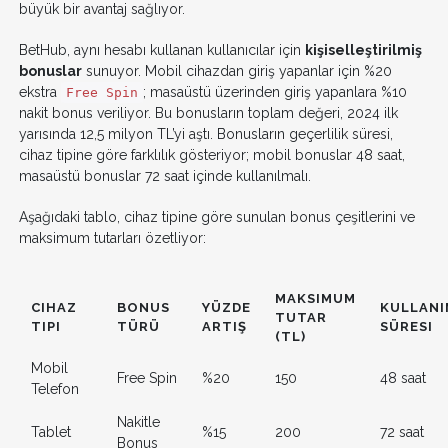
büyük bir avantaj sağlıyor.
BetHub, aynı hesabı kullanan kullanıcılar için
kişiselleştirilmiş
bonuslar
sunuyor. Mobil cihazdan giriş yapanlar için %20
ekstra
; masaüstü üzerinden giriş yapanlara %10
Free Spin
nakit bonus veriliyor. Bu bonusların toplam değeri, 2024 ilk
yarısında 12,5 milyon TL’yi aştı. Bonusların geçerlilik süresi,
cihaz tipine göre farklılık gösteriyor; mobil bonuslar 48 saat,
masaüstü bonuslar 72 saat içinde kullanılmalı.
Aşağıdaki tablo, cihaz tipine göre sunulan bonus çeşitlerini ve
maksimum tutarları özetliyor:
MAKSIMUM
CIHAZ
BONUS
YÜZDE
KULLANI
TUTAR
TIPI
TÜRÜ
ARTIŞ
SÜRESI
(TL)
Mobil
Free Spin
%20
150
48 saat
Telefon
Nakitle
Tablet
%15
200
72 saat
Bonus