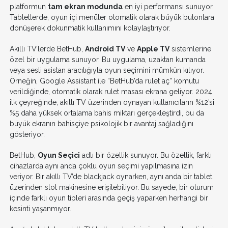
platformun
tam ekran modunda
en iyi performansı sunuyor.
Tabletlerde, oyun içi menüler otomatik olarak büyük butonlara
dönüşerek dokunmatik kullanımını kolaylaştırıyor.
Akıllı TV’lerde BetHub,
Android TV
ve
Apple TV
sistemlerine
özel bir uygulama sunuyor. Bu uygulama, uzaktan kumanda
veya sesli asistan aracılığıyla oyun seçimini mümkün kılıyor.
Örneğin, Google Assistant ile “BetHub’da rulet aç” komutu
verildiğinde, otomatik olarak rulet masası ekrana geliyor. 2024
ilk çeyreğinde, akıllı TV üzerinden oynayan kullanıcıların %12’si
%5 daha yüksek ortalama bahis miktarı gerçekleştirdi, bu da
büyük ekranın bahisçiye psikolojik bir avantaj sağladığını
gösteriyor.
BetHub,
Oyun Seçici
adlı bir özellik sunuyor. Bu özellik, farklı
cihazlarda aynı anda çoklu oyun seçimi yapılmasına izin
veriyor. Bir akıllı TV’de blackjack oynarken, aynı anda bir tablet
üzerinden slot makinesine erişilebiliyor. Bu sayede, bir oturum
içinde farklı oyun tipleri arasında geçiş yaparken herhangi bir
kesinti yaşanmıyor.