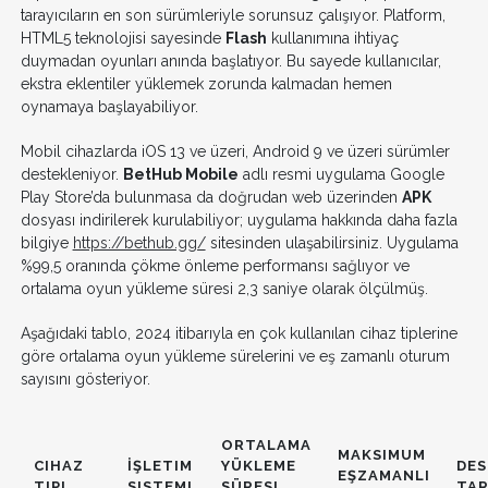
tarayıcıların en son sürümleriyle sorunsuz çalışıyor. Platform,
HTML5 teknolojisi sayesinde
Flash
kullanımına ihtiyaç
duymadan oyunları anında başlatıyor. Bu sayede kullanıcılar,
ekstra eklentiler yüklemek zorunda kalmadan hemen
oynamaya başlayabiliyor.
Mobil cihazlarda iOS 13 ve üzeri, Android 9 ve üzeri sürümler
destekleniyor.
BetHub Mobile
adlı resmi uygulama Google
Play Store’da bulunmasa da doğrudan web üzerinden
APK
dosyası indirilerek kurulabiliyor; uygulama hakkında daha fazla
bilgiye
https://bethub.gg/
sitesinden ulaşabilirsiniz. Uygulama
%99,5 oranında çökme önleme performansı sağlıyor ve
ortalama oyun yükleme süresi 2,3 saniye olarak ölçülmüş.
Aşağıdaki tablo, 2024 itibarıyla en çok kullanılan cihaz tiplerine
göre ortalama oyun yükleme sürelerini ve eş zamanlı oturum
sayısını gösteriyor.
ORTALAMA
MAKSIMUM
CIHAZ
İŞLETIM
YÜKLEME
DES
EŞZAMANLI
TIPI
SISTEMI
SÜRESI
TAR