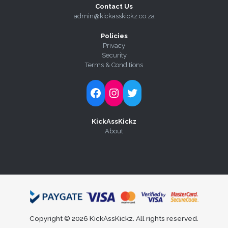
Contact Us
admin@kickasskickz.co.za
Policies
Privacy
Security
Terms & Conditions
Follow Kick-Ass Kickz on Facebook
Follow Kick-Ass Kickz on Instagram
Follow Kick-Ass Kickz on Twitter
KickAssKickz
About
Copyright © 2026 KickAssKickz. All rights reserved.