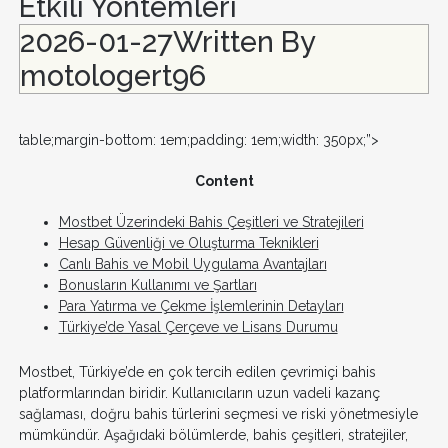
Etkili Yontemleri
2026-01-27
Written By
motologert96
table;margin-bottom: 1em;padding: 1em;width: 350px;”>
Content
Mostbet Üzerindeki Bahis Çeşitleri ve Stratejileri
Hesap Güvenliği ve Oluşturma Teknikleri
Canlı Bahis ve Mobil Uygulama Avantajları
Bonusların Kullanımı ve Şartları
Para Yatırma ve Çekme İşlemlerinin Detayları
Türkiye’de Yasal Çerçeve ve Lisans Durumu
Mostbet, Türkiye’de en çok tercih edilen çevrimiçi bahis
platformlarından biridir. Kullanıcıların uzun vadeli kazanç
sağlaması, doğru bahis türlerini seçmesi ve riski yönetmesiyle
mümkündür. Aşağıdaki bölümlerde, bahis çeşitleri, stratejiler,