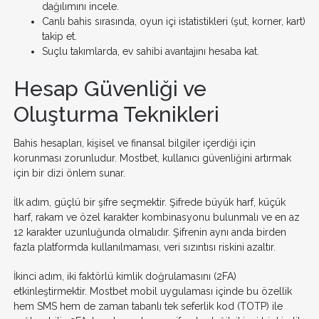
dağılımını incele.
Canlı bahis sırasında, oyun içi istatistikleri (şut, korner, kart)
takip et.
Suçlu takımlarda, ev sahibi avantajını hesaba kat.
Hesap Güvenliği ve
Oluşturma Teknikleri
Bahis hesapları, kişisel ve finansal bilgiler içerdiği için
korunması zorunludur. Mostbet, kullanıcı güvenliğini artırmak
için bir dizi önlem sunar.
İlk adım, güçlü bir şifre seçmektir. Şifrede büyük harf, küçük
harf, rakam ve özel karakter kombinasyonu bulunmalı ve en az
12 karakter uzunluğunda olmalıdır. Şifrenin aynı anda birden
fazla platformda kullanılmaması, veri sızıntısı riskini azaltır.
İkinci adım, iki faktörlü kimlik doğrulamasını (2FA)
etkinleştirmektir. Mostbet mobil uygulaması içinde bu özellik
hem SMS hem de zaman tabanlı tek seferlik kod (TOTP) ile