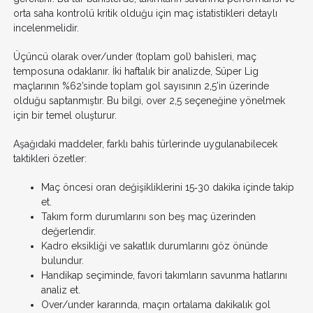
orta saha kontrolü kritik olduğu için maç istatistikleri detaylı
incelenmelidir.
Üçüncü olarak over/under (toplam gol) bahisleri, maç
temposuna odaklanır. İki haftalık bir analizde, Süper Lig
maçlarının %62’sinde toplam gol sayısının 2,5’in üzerinde
olduğu saptanmıştır. Bu bilgi, over 2,5 seçeneğine yönelmek
için bir temel oluşturur.
Aşağıdaki maddeler, farklı bahis türlerinde uygulanabilecek
taktikleri özetler:
Maç öncesi oran değişikliklerini 15‑30 dakika içinde takip
et.
Takım form durumlarını son beş maç üzerinden
değerlendir.
Kadro eksikliği ve sakatlık durumlarını göz önünde
bulundur.
Handikap seçiminde, favori takımların savunma hatlarını
analiz et.
Over/under kararında, maçın ortalama dakikalık gol