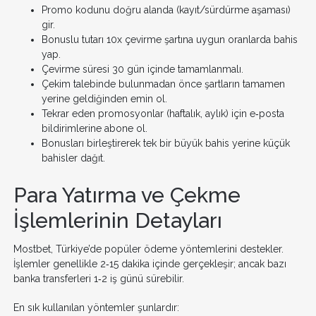
Promo kodunu doğru alanda (kayıt/sürdürme aşaması)
gir.
Bonuslu tutarı 10x çevirme şartına uygun oranlarda bahis
yap.
Çevirme süresi 30 gün içinde tamamlanmalı.
Çekim talebinde bulunmadan önce şartların tamamen
yerine geldiğinden emin ol.
Tekrar eden promosyonlar (haftalık, aylık) için e‑posta
bildirimlerine abone ol.
Bonusları birleştirerek tek bir büyük bahis yerine küçük
bahisler dağıt.
Para Yatırma ve Çekme
İşlemlerinin Detayları
Mostbet, Türkiye’de popüler ödeme yöntemlerini destekler.
İşlemler genellikle 2‑15 dakika içinde gerçekleşir; ancak bazı
banka transferleri 1‑2 iş günü sürebilir.
En sık kullanılan yöntemler şunlardır: