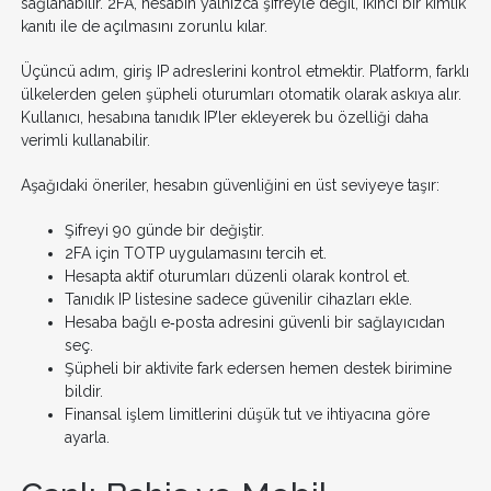
sağlanabilir. 2FA, hesabın yalnızca şifreyle değil, ikinci bir kimlik
kanıtı ile de açılmasını zorunlu kılar.
Üçüncü adım, giriş IP adreslerini kontrol etmektir. Platform, farklı
ülkelerden gelen şüpheli oturumları otomatik olarak askıya alır.
Kullanıcı, hesabına tanıdık IP’ler ekleyerek bu özelliği daha
verimli kullanabilir.
Aşağıdaki öneriler, hesabın güvenliğini en üst seviyeye taşır:
Şifreyi 90 günde bir değiştir.
2FA için TOTP uygulamasını tercih et.
Hesapta aktif oturumları düzenli olarak kontrol et.
Tanıdık IP listesine sadece güvenilir cihazları ekle.
Hesaba bağlı e‑posta adresini güvenli bir sağlayıcıdan
seç.
Şüpheli bir aktivite fark edersen hemen destek birimine
bildir.
Finansal işlem limitlerini düşük tut ve ihtiyacına göre
ayarla.