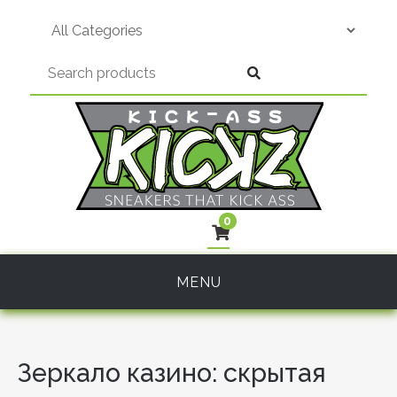
Skip
to
content
0
MENU
Зеркало казино: скрытая