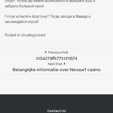
спорт, чтобы вы имели возможность выиграть куш и
забрать большой приз!
Готов испытать фортуну? Тогда заходи в Вавада и
наслаждайся игрой!
Posted in
Uncategorized
Post
Previous
Previous Post
Post:
115427981771120574
navigation
Next
Next Post
Post:
Belangrijke informatie over Neosurf casino
Contact Us