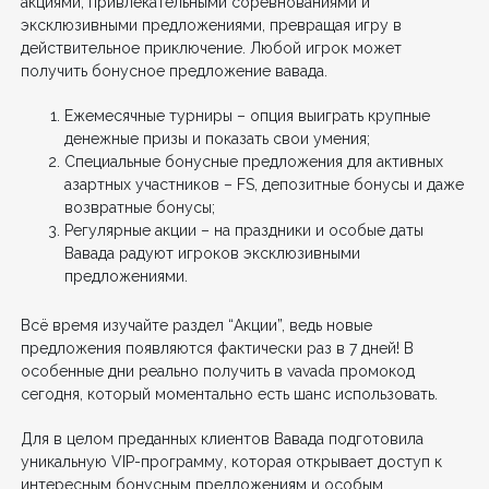
акциями, привлекательными соревнованиями и
эксклюзивными предложениями, превращая игру в
действительное приключение. Любой игрок может
получить бонусное предложение вавада.
Ежемесячные турниры – опция выиграть крупные
денежные призы и показать свои умения;
Специальные бонусные предложения для активных
азартных участников – FS, депозитные бонусы и даже
возвратные бонусы;
Регулярные акции – на праздники и особые даты
Вавада радуют игроков эксклюзивными
предложениями.
Всё время изучайте раздел “Акции”, ведь новые
предложения появляются фактически раз в 7 дней! В
особенные дни реально получить в vavada промокод
сегодня, который моментально есть шанс использовать.
Для в целом преданных клиентов Вавада подготовила
уникальную VIP-программу, которая открывает доступ к
интересным бонусным предложениям и особым