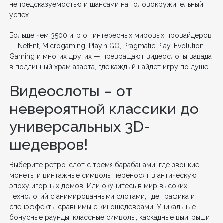
непредсказуемостью и шансами на головокружительный
успех.
Больше чем 3500 игр от интересных мировых провайдеров
— NetEnt, Microgaming, Play’n GO, Pragmatic Play, Evolution
Gaming и многих других — превращают видеослоты вавада
в подлинный храм азарта, где каждый найдёт игру по душе.
Видеослоты – от
невероятной классики до
универсальных 3D-
шедевров!
Выберите ретро-слот с тремя барабанами, где звонкие
монеты и винтажные символы переносят в антическую
эпоху игорных домов. Или окунитесь в мир высоких
технологий с анимированными слотами, где графика и
спецэффекты сравнимы с киношедеврами. Уникальные
бонусные раунды, классные символы, каскадные выигрыши