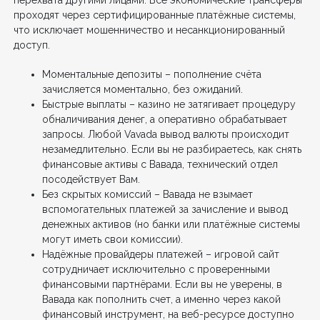
проходят через сертифицированные платёжные системы,
что исключает мошенничество и несанкционированный
доступ.
Моментальные депозиты – пополнение счёта
зачисляется моментально, без ожиданий.
Быстрые выплаты – казино не затягивает процедуру
обналичивания денег, а оперативно обрабатывает
запросы. Любой Vavada вывод валюты происходит
незамедлительно. Если вы не разбираетесь, как снять
финансовые активы с Вавада, технический отдел
посодействует Вам.
Без скрытых комиссий – Вавада не взымает
вспомогательных платежей за зачисление и вывод
денежных активов (но банки или платёжные системы
могут иметь свои комиссии).
Надёжные провайдеры платежей – игровой сайт
сотрудничает исключительно с проверенными
финансовыми партнёрами. Если вы не уверены, в
Вавада как пополнить счет, а именно через какой
финансовый инструмент, на веб-ресурсе доступно