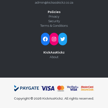
admin@kickasskickz.co.za
Policies
Privacy
Security
Terms & Conditions
Follow Kick-Ass Kickz on Facebook
Follow Kick-Ass Kickz on Instagram
Follow Kick-Ass Kickz on Twitter
KickAssKickz
About
Copyright © 2026 KickAssKickz. All rights reserved.