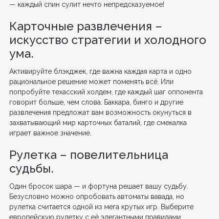
— каждый спин сулит нечто непредсказуемое!
Карточные развлечения –
искусство стратегии и холодного
ума.
Активируйте блэкджек, где важна каждая карта и одно
рациональное решение может поменять всё. Или
попробуйте техасский холдем, где каждый шаг оппонента
говорит больше, чем слова. Баккара, бинго и другие
развлечения предложат вам возможность окунуться в
захватывающий мир карточных баталий, где смекалка
играет важное значение.
Рулетка – повелительница
судьбы.
Один бросок шара — и фортуна решает вашу судьбу.
Безусловно можно опробовать автоматы вавада, но
рулетка считается одной из мега крутых игр. Выберите
европейскую рулетку с её элегантными правилами,