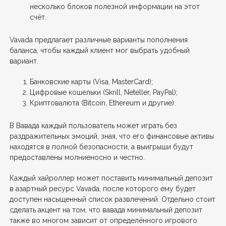
несколько блоков полезной информации на этот
счёт.
Vavada предлагает различные варианты пополнения
баланса, чтобы каждый клиент мог выбрать удобный
вариант.
Банковские карты (Visa, MasterCard);
Цифровые кошельки (Skrill, Neteller, PayPal);
Криптовалюта (Bitcoin, Ethereum и другие).
В Вавада каждый пользователь может играть без
раздражительных эмоций, зная, что его финансовые активы
находятся в полной безопасности, а выигрыши будут
предоставлены молниеносно и честно.
Каждый хайроллер может поставить минимальный депозит
в азартный ресурс Vavada, после которого ему будет
доступен насыщенный список развлечений. Отдельно стоит
сделать акцент на том, что вавада минимальный депозит
также во многом зависит от определённого игрового