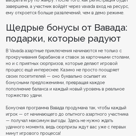
завершена, а участник войдёт через vavada вход на ресурс,
ему откроется больше развлечений, чем в демо режиме.
Щедрые бонусы от Вавада:
подарки, которые радуют
В Vavada азартные приключения начинаются не только с
прокручивания барабанов и ставок за карточными столами,
но и с приятных сюрпризов, которые делают игровой
процесс ещё интереснее. Казино не просто поощряет
своих посетителей — оно буквально осыпает их
бонусными предложениями, превращая каждое
пополнение баланса и каждый новый уровень в реальное
торжество удачи.
Бонусная программа Вавада продумана так, чтобы каждый
игрок — от начинающего до опытного азартного участника
— получал максимум выгоды. Здесь не нужно ждать
удачного момента, ведь сюрпризы ждут вас уже с первых
минут игрового процесса!