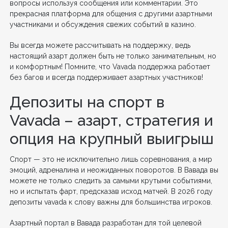
вопросы используя сообщения или комментарии. Это
прекрасная платформа для общения с другими азартными
участниками и обсуждения свежих событий в казино.
Вы всегда можете рассчитывать на поддержку, ведь
настоящий азарт должен быть не только занимательным, но
и комфортным! Помните, что Vavada поддержка работает
без багов и всегда поддерживает азартных участников!
Депозиты на спорт в
Vavada – азарт, стратегия и
опция на крупный выигрыш
Спорт — это не исключительно лишь соревнования, а мир
эмоций, адреналина и неожиданных поворотов. В Вавада вы
можете не только следить за самыми крутыми событиями,
но и испытать фарт, предсказав исход матчей. В 2026 году
депозиты vavada к слову важны для большинства игроков.
Азартный портал в Вавада разработан для той целевой