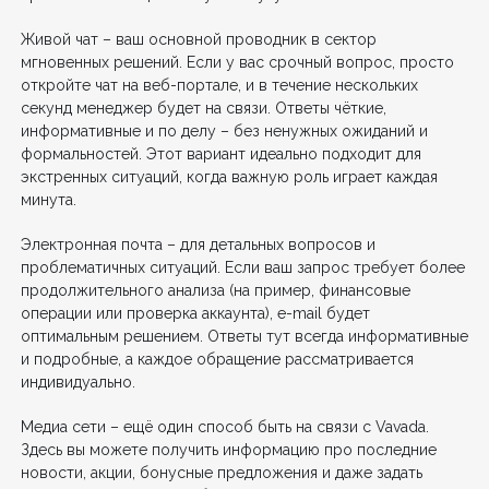
Живой чат – ваш основной проводник в сектор
мгновенных решений. Если у вас срочный вопрос, просто
откройте чат на веб-портале, и в течение нескольких
секунд менеджер будет на связи. Ответы чёткие,
информативные и по делу – без ненужных ожиданий и
формальностей. Этот вариант идеально подходит для
экстренных ситуаций, когда важную роль играет каждая
минута.
Электронная почта – для детальных вопросов и
проблематичных ситуаций. Если ваш запрос требует более
продолжительного анализа (на пример, финансовые
операции или проверка аккаунта), e-mail будет
оптимальным решением. Ответы тут всегда информативные
и подробные, а каждое обращение рассматривается
индивидуально.
Медиа сети – ещё один способ быть на связи с Vavada.
Здесь вы можете получить информацию про последние
новости, акции, бонусные предложения и даже задать