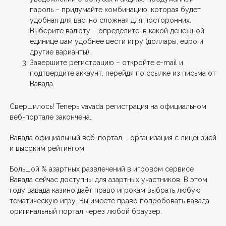
пароль – придумайте комбинацию, которая будет
удобная для вас, но сложная для посторонних.
Выберите валюту – определите, в какой денежной
единице вам удобнее вести игру (доллары, евро и
другие варианты).
Завершите регистрацию – откройте e-mail и
подтвердите аккаунт, перейдя по ссылке из письма от
Вавада.
Свершилось! Теперь vavada регистрация на официальном
веб-портале закончена.
Вавада официальный веб-портал – организация с лицензией
и высоким рейтингом
Большой % азартных развлечений в игровом сервисе
Вавада сейчас доступны для азартных участников. В этом
году вавада казино даёт право игрокам выбрать любую
тематическую игру. Вы имеете право попробовать вавада
оригинальный портал через любой браузер.