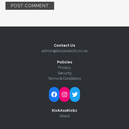
Contact Us
admin@kickasskickz.co.za
Policies
Privacy
Security
Terms & Conditions
Follow Kick-Ass Kickz on Facebook
Follow Kick-Ass Kickz on Instagram
Follow Kick-Ass Kickz on Twitter
KickAssKickz
About