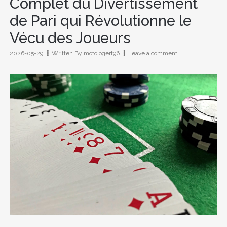
Complet du Divertissement
de Pari qui Révolutionne le
Vécu des Joueurs
on
2026-05-29
Written By
motologert96
Leave a comment
24D
Rotation
:
L’ultime
Tutoriel
Complet
du
Divertissement
de
Pari
qui
Révolutionne
le
Vécu
des
Joueurs