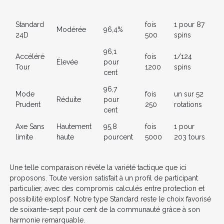
Standard
fois
1 pour 87
Modérée
96,4%
24D
500
spins
96,1
Accéléré
fois
1/124
Élevée
pour
Tour
1200
spins
cent
96,7
Mode
fois
un sur 52
Réduite
pour
Prudent
250
rotations
cent
Axe Sans
Hautement
95,8
fois
1 pour
limite
haute
pourcent
5000
203 tours
Une telle comparaison révèle la variété tactique que ici
proposons. Toute version satisfait à un profil de participant
particulier, avec des compromis calculés entre protection et
possibilité explosif. Notre type Standard reste le choix favorisé
de soixante-sept pour cent de la communauté grâce à son
harmonie remarquable.