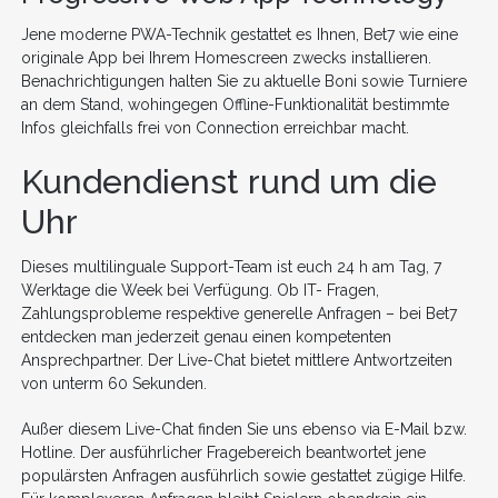
Jene moderne PWA-Technik gestattet es Ihnen, Bet7 wie eine
originale App bei Ihrem Homescreen zwecks installieren.
Benachrichtigungen halten Sie zu aktuelle Boni sowie Turniere
an dem Stand, wohingegen Offline-Funktionalität bestimmte
Infos gleichfalls frei von Connection erreichbar macht.
Kundendienst rund um die
Uhr
Dieses multilinguale Support-Team ist euch 24 h am Tag, 7
Werktage die Week bei Verfügung. Ob IT- Fragen,
Zahlungsprobleme respektive generelle Anfragen – bei Bet7
entdecken man jederzeit genau einen kompetenten
Ansprechpartner. Der Live-Chat bietet mittlere Antwortzeiten
von unterm 60 Sekunden.
Außer diesem Live-Chat finden Sie uns ebenso via E-Mail bzw.
Hotline. Der ausführlicher Fragebereich beantwortet jene
populärsten Anfragen ausführlich sowie gestattet zügige Hilfe.