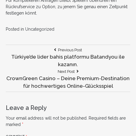
Für komplexeren Anfragen bleibt Spielern obendrein ein
Rückrufservice zu Option, zu jenem Sie genau einen Zeitpunkt
festlegen könnt.
Posted in
Uncategorized
Post
Previous
Previous Post
Post:
Türkiye’de lider bahis platformu Batandyou ile
navigation
kazanın.
Next
Next Post
Post:
CrownGreen Casino – Deine Premium-Destination
für hochwertiges Online-Glücksspiel
Leave a Reply
Your email address will not be published.
Required fields are
marked
*