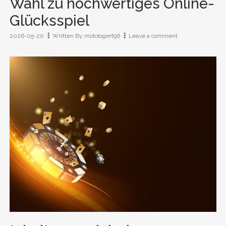
Wahl zu hochwertiges Online-
Glücksspiel
on
2026-05-20
Written By
motologert96
Leave a comment
Bet7
Spielbank
–
Die
beste
Wahl
zu
hochwertiges
Online-
Glücksspiel