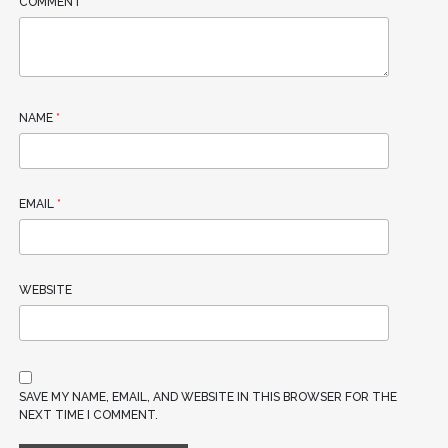
COMMENT
*
NAME
*
EMAIL
*
WEBSITE
SAVE MY NAME, EMAIL, AND WEBSITE IN THIS BROWSER FOR THE
NEXT TIME I COMMENT.