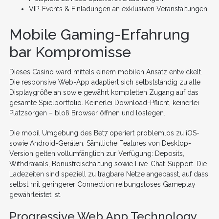
VIP-Events & Einladungen an exklusiven Veranstaltungen
Mobile Gaming-Erfahrung
bar Kompromisse
Dieses Casino ward mittels einem mobilen Ansatz entwickelt.
Die responsive Web-App adaptiert sich selbstständig zu alle
Displaygröße an sowie gewährt kompletten Zugang auf das
gesamte Spielportfolio. Keinerlei Download-Pflicht, keinerlei
Platzsorgen – bloß Browser öffnen und loslegen.
Die mobil Umgebung des Bet7 operiert problemlos zu iOS-
sowie Android-Geräten. Sämtliche Features von Desktop-
Version gelten vollumfänglich zur Verfügung: Deposits,
Withdrawals, Bonusfreischaltung sowie Live-Chat-Support. Die
Ladezeiten sind speziell zu tragbare Netze angepasst, auf dass
selbst mit geringerer Connection reibungsloses Gameplay
gewährleistet ist.
Progressive Web App Technology