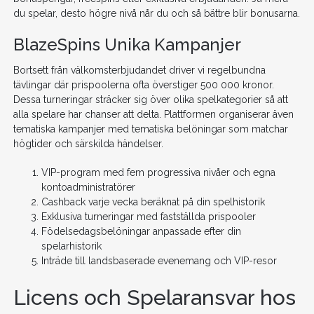
du spelar, desto högre nivå når du och så bättre blir bonusarna.
BlazeSpins Unika Kampanjer
Bortsett från välkomsterbjudandet driver vi regelbundna
tävlingar där prispoolerna ofta överstiger 500 000 kronor.
Dessa turneringar sträcker sig över olika spelkategorier så att
alla spelare har chanser att delta. Plattformen organiserar även
tematiska kampanjer med tematiska belöningar som matchar
högtider och särskilda händelser.
VIP-program med fem progressiva nivåer och egna
kontoadministratörer
Cashback varje vecka beräknat på din spelhistorik
Exklusiva turneringar med fastställda prispooler
Födelsedagsbelöningar anpassade efter din
spelarhistorik
Inträde till landsbaserade evenemang och VIP-resor
Licens och Spelaransvar hos