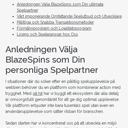
Anledningen Välja BlazeSpins som Din ultimata
Spelpartner
Vårt imponerande Omfattande Spelutbud och Utvecklare
Pålitliga och Snabba Transaktionsmetoder
Förmånsprogram och Lojalitetsprogram
Licens och Spelaransvar hos Oss
Anledningen Välja
BlazeSpins som Din
personliga Spelpartner
I situationer där du söker efter en pålitlig spelupplevelse på
webben behöver du en plattform som kombinerar action med
trygghet. Med
gå hit
har vi byggt ett ekosystem där alla detalj
är omsorgsfullt genomtänkt för att ge dig optimal upplevelse.
Vår plattform erbjuder inte bara tusentals spel utan även en
användarupplevelse som sätter ribban för branschen.
Sedan starten har vi koncentrerat oss på att utveckla en miljö