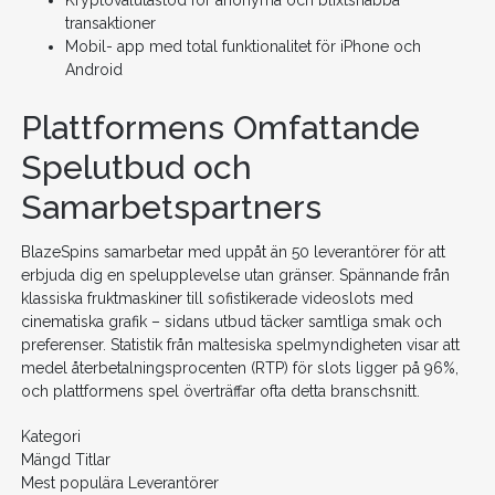
Kryptovalutastöd för anonyma och blixtsnabba
transaktioner
Mobil- app med total funktionalitet för iPhone och
Android
Plattformens Omfattande
Spelutbud och
Samarbetspartners
BlazeSpins samarbetar med uppåt än 50 leverantörer för att
erbjuda dig en spelupplevelse utan gränser. Spännande från
klassiska fruktmaskiner till sofistikerade videoslots med
cinematiska grafik – sidans utbud täcker samtliga smak och
preferenser. Statistik från maltesiska spelmyndigheten visar att
medel återbetalningsprocenten (RTP) för slots ligger på 96%,
och plattformens spel överträffar ofta detta branschsnitt.
Kategori
Mängd Titlar
Mest populära Leverantörer