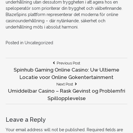
underhållning utan dessutom tryggheten i att agera hos en
speloperatör som prioriterar din trygghet och välbefinnande.
BlazeSpins plattform representerar det moderna för online
casinounderhållning – där nytänkande, säkerhet och
underhållning möts i absolut harmoni.
Posted in
Uncategorized
Post
Previous
Previous Post
Post:
Spinhub Gaming Online Casino: Uw Ultieme
navigation
Locatie voor Online Gokentertainment
Next
Next Post
Post:
Umiddelbar Casino – Rask Gevinst og Problemfri
Spillopplevelse
Leave a Reply
Your email address will not be published.
Required fields are