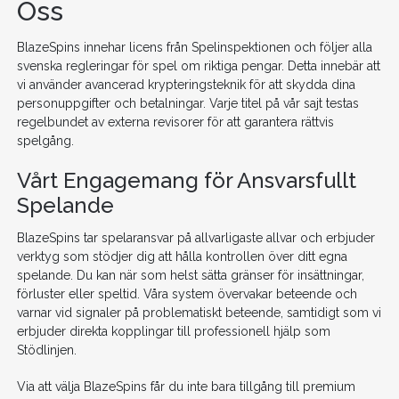
Oss
BlazeSpins innehar licens från Spelinspektionen och följer alla
svenska regleringar för spel om riktiga pengar. Detta innebär att
vi använder avancerad krypteringsteknik för att skydda dina
personuppgifter och betalningar. Varje titel på vår sajt testas
regelbundet av externa revisorer för att garantera rättvis
spelgång.
Vårt Engagemang för Ansvarsfullt
Spelande
BlazeSpins tar spelaransvar på allvarligaste allvar och erbjuder
verktyg som stödjer dig att hålla kontrollen över ditt egna
spelande. Du kan när som helst sätta gränser för insättningar,
förluster eller speltid. Våra system övervakar beteende och
varnar vid signaler på problematiskt beteende, samtidigt som vi
erbjuder direkta kopplingar till professionell hjälp som
Stödlinjen.
Via att välja BlazeSpins får du inte bara tillgång till premium