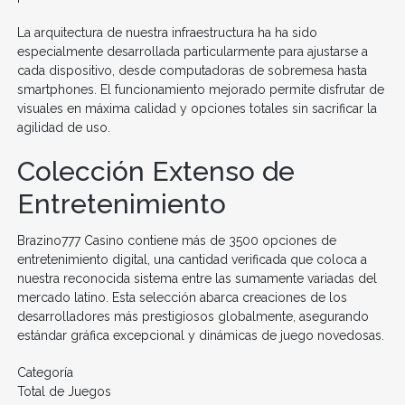
La arquitectura de nuestra infraestructura ha ha sido
especialmente desarrollada particularmente para ajustarse a
cada dispositivo, desde computadoras de sobremesa hasta
smartphones. El funcionamiento mejorado permite disfrutar de
visuales en máxima calidad y opciones totales sin sacrificar la
agilidad de uso.
Colección Extenso de
Entretenimiento
Brazino777 Casino contiene más de 3500 opciones de
entretenimiento digital, una cantidad verificada que coloca a
nuestra reconocida sistema entre las sumamente variadas del
mercado latino. Esta selección abarca creaciones de los
desarrolladores más prestigiosos globalmente, asegurando
estándar gráfica excepcional y dinámicas de juego novedosas.
Categoría
Total de Juegos