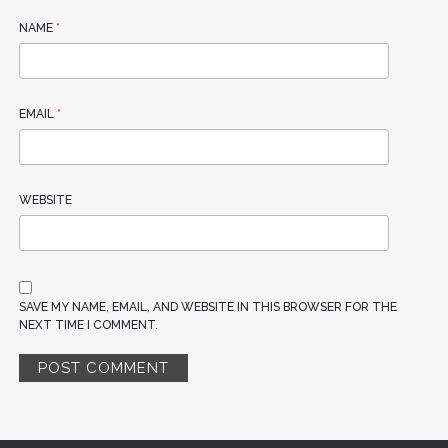
NAME
*
EMAIL
*
WEBSITE
SAVE MY NAME, EMAIL, AND WEBSITE IN THIS BROWSER FOR THE
NEXT TIME I COMMENT.