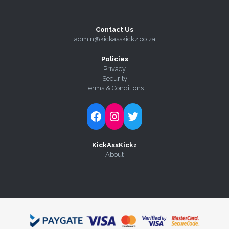
Contact Us
admin@kickasskickz.co.za
Policies
Privacy
Security
Terms & Conditions
Follow Kick-Ass Kickz on Facebook
Follow Kick-Ass Kickz on Instagram
Follow Kick-Ass Kickz on Twitter
KickAssKickz
About