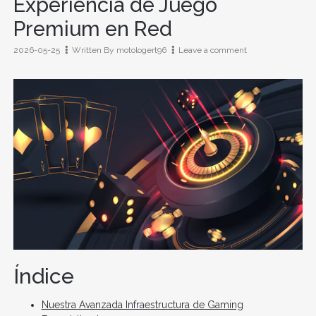
Experiencia de Juego
Premium en Red
on
2026-05-25
Written By
motologert96
Leave a comment
Brazino777
Casino:
Experiencia
de
Juego
Premium
en
Red
Índice
Nuestra Avanzada Infraestructura de Gaming