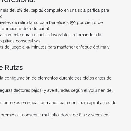
más del 2% del capital completo en una sola partida para
zo
veles de retiro tanto para beneficios (50 por ciento de
 por ciento de reducción)
atinamente durante rachas favorables, retornando a la
gativos consecutivas
os de juego a 45 minutos para mantener enfoque óptima y
e Rutas
la configuración de elementos durante tres ciclos antes de
seguras (factores bajos) y aventuradas según el volumen del
s primeras en etapas primarios para construir capital antes de
 premios al conseguir multiplicadores de 8 a 12 veces en