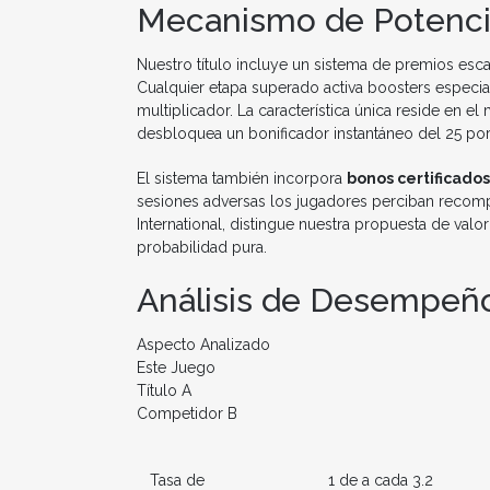
Mecanismo de Potenc
Nuestro título incluye un sistema de premios esca
Cualquier etapa superado activa boosters especi
multiplicador. La característica única reside en e
desbloquea un bonificador instantáneo del 25 por 
El sistema también incorpora
bonos certificados
sesiones adversas los jugadores perciban recom
International, distingue nuestra propuesta de val
probabilidad pura.
Análisis de Desempeño
Aspecto Analizado
Este Juego
Título A
Competidor B
Tasa de
1 de a cada 3.2