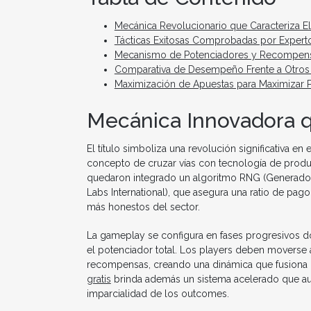
Mecánica Revolucionario que Caracteriza E
Tácticas Exitosas Comprobadas por Expert
Mecanismo de Potenciadores y Recompen
Comparativa de Desempeño Frente a Otros 
Maximización de Apuestas para Maximizar 
Mecánica Innovadora q
El título simboliza una revolución significativa e
concepto de cruzar vías con tecnología de produc
quedaron integrado un algoritmo RNG (Generador
Labs International), que asegura una ratio de pag
más honestos del sector.
La gameplay se configura en fases progresivos d
el potenciador total. Los players deben moverse 
recompensas, creando una dinámica que fusiona d
gratis
brinda además un sistema acelerado que au
imparcialidad de los outcomes.