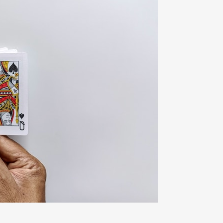
del
Título
de
Gaming
que
Innova
las
Partidas
Online