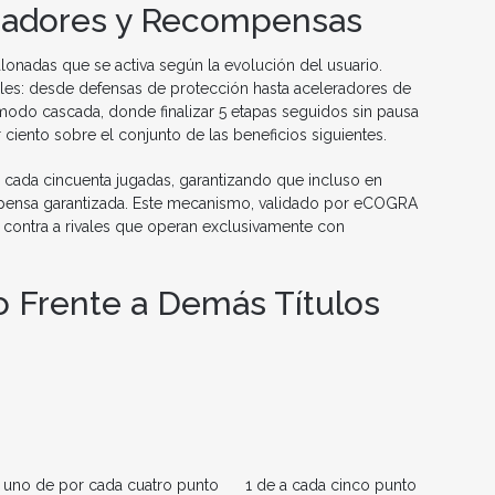
iadores y Recompensas
lonadas que se activa según la evolución del usuario.
ales: desde defensas de protección hasta aceleradores de
l modo cascada, donde finalizar 5 etapas seguidos sin pausa
ciento sobre el conjunto de las beneficios siguientes.
cada cincuenta jugadas, garantizando que incluso en
pensa garantizada. Este mecanismo, validado por eCOGRA
or contra a rivales que operan exclusivamente con
 Frente a Demás Títulos
uno de por cada cuatro punto
1 de a cada cinco punto