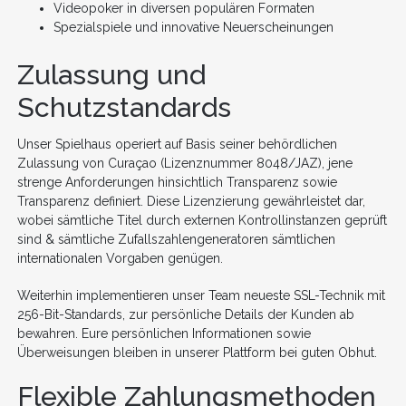
Videopoker in diversen populären Formaten
Spezialspiele und innovative Neuerscheinungen
Zulassung und
Schutzstandards
Unser Spielhaus operiert auf Basis seiner behördlichen
Zulassung von Curaçao (Lizenznummer 8048/JAZ), jene
strenge Anforderungen hinsichtlich Transparenz sowie
Transparenz definiert. Diese Lizenzierung gewährleistet dar,
wobei sämtliche Titel durch externen Kontrollinstanzen geprüft
sind & sämtliche Zufallszahlengeneratoren sämtlichen
internationalen Vorgaben genügen.
Weiterhin implementieren unser Team neueste SSL-Technik mit
256-Bit-Standards, zur persönliche Details der Kunden ab
bewahren. Eure persönlichen Informationen sowie
Überweisungen bleiben in unserer Plattform bei guten Obhut.
Flexible Zahlungsmethoden