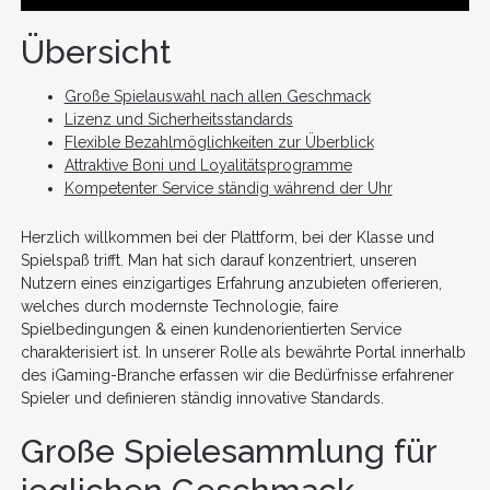
Übersicht
Große Spielauswahl nach allen Geschmack
Lizenz und Sicherheitsstandards
Flexible Bezahlmöglichkeiten zur Überblick
Attraktive Boni und Loyalitätsprogramme
Kompetenter Service ständig während der Uhr
Herzlich willkommen bei der Plattform, bei der Klasse und
Spielspaß trifft. Man hat sich darauf konzentriert, unseren
Nutzern eines einzigartiges Erfahrung anzubieten offerieren,
welches durch modernste Technologie, faire
Spielbedingungen & einen kundenorientierten Service
charakterisiert ist. In unserer Rolle als bewährte Portal innerhalb
des iGaming-Branche erfassen wir die Bedürfnisse erfahrener
Spieler und definieren ständig innovative Standards.
Große Spielesammlung für