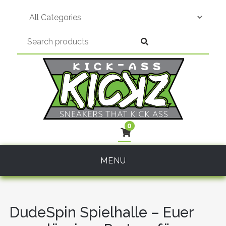
Skip
to
content
0
MENU
DudeSpin Spielhalle – Euer