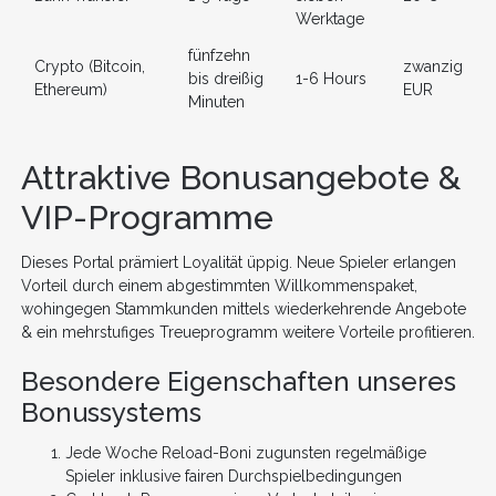
Werktage
fünfzehn
Crypto (Bitcoin,
zwanzig
bis dreißig
1-6 Hours
Ethereum)
EUR
Minuten
Attraktive Bonusangebote &
VIP-Programme
Dieses Portal prämiert Loyalität üppig. Neue Spieler erlangen
Vorteil durch einem abgestimmten Willkommenspaket,
wohingegen Stammkunden mittels wiederkehrende Angebote
& ein mehrstufiges Treueprogramm weitere Vorteile profitieren.
Besondere Eigenschaften unseres
Bonussystems
Jede Woche Reload-Boni zugunsten regelmäßige
Spieler inklusive fairen Durchspielbedingungen