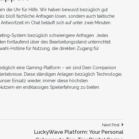
um die Uhr für Hilfe. Wir haben bewusst bezüglich gut
als bloß fachliche Anfragen lösen, sondern auch taktische
 Antwortzeit im Chat beläuft sich auf unter zwei Minuten.
keting-System bezüglich schwierigere Anfragen. Jedes
en fortlaufend über des Bearbeitungsstand unterrichtet.
ktwahl-Hotline für Nutzung, die direkten Zugang für
 lediglich eine Gaming-Platform – wir sind Dein Companion
lerlebnisse. Diese ständigen Anlagen bezüglich Technologie,
unser Einsatz wieder, immer diese höchsten
tzern ein erstklassiges Spielerfahrung zu bieten.
Next
Next Post
Post:
LuckyWave Platform: Your Personal