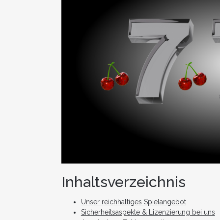
Inhaltsverzeichnis
Unser reichhaltiges Spielangebot
Sicherheitsaspekte & Lizenzierung bei uns