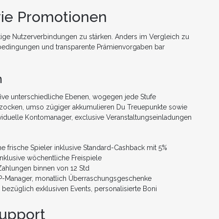
wie Promotionen
istige Nutzerverbindungen zu stärken. Anders im Vergleich zu
zbedingungen und transparente Prämienvorgaben bar
m
 five unterschiedliche Ebenen, wogegen jede Stufe
ie zocken, umso zügiger akkumulieren Du Treuepunkte sowie
dividuelle Kontomanager, exclusive Veranstaltungseinladungen
e frische Spieler inklusive Standard-Cashback mit 5%
nklusive wöchentliche Freispiele
 Zahlungen binnen von 12 Std
VIP-Manager, monatlich Überraschungsgeschenke
 bezüglich exklusiven Events, personalisierte Boni
upport