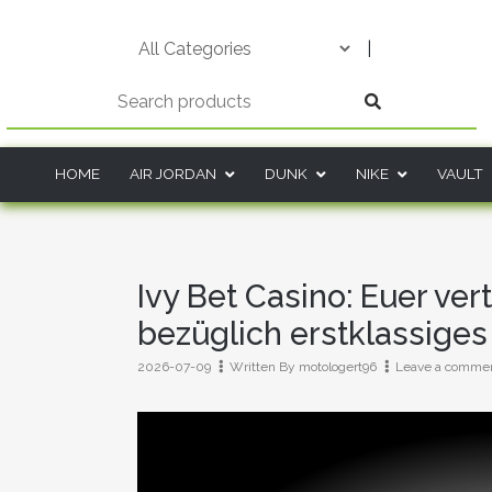
Skip
to
|
content
HOME
AIR JORDAN
DUNK
NIKE
VAULT
Ivy Bet Casino: Euer ve
bezüglich erstklassiges
2026-07-09
Written By
motologert96
Leave a comme