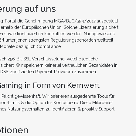
erung auf uns
ing-Portal die Genehmigung MGA/B2C/394/2017 ausgestellt
rhalb der Europäischen Union. Solche Lizenzierung sichert,
en sowie kontinuierlich kontrolliert werden. Nachgewiesene
ört unter jenen strengsten Regulierungsbehörden weltweit
rei Monate bezüglich Compliance.
risch 256-Bit-SSL-Verschlüsselung, welche jegliche
ichert. Wir speichern keinerlei vertraulichen Bezahldaten in
-DSS-zertifizierten Payment-Providern zusammen.
aming in Form von Kernwert
e Pflicht gewissenhaft. Wir offerieren ausgedehnte Tools für
sion-Limits & die Option für Kontosperre. Diese Mitarbeiter
es Nutzungsverhalten zu identifizieren & proaktiv Support
ptionen