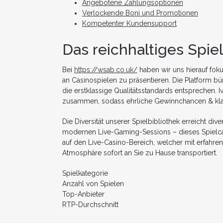
Angebotene Zahlungsoptionen
Verlockende Boni und Promotionen
Kompetenter Kundensupport
Das reichhaltiges Spi
Bei
https://wsab.co.uk/
haben wir uns hierauf fok
an Casinospielen zu präsentieren. Die Platform 
die erstklassige Qualitätsstandards entsprechen. I
zusammen, sodass ehrliche Gewinnchancen & klar
Die Diversität unserer Spielbibliothek erreicht di
modernen Live-Gaming-Sessions – dieses Spielcasi
auf den Live-Casino-Bereich, welcher mit erfahren
Atmosphäre sofort an Sie zu Hause transportiert.
Spielkategorie
Anzahl von Spielen
Top-Anbieter
RTP-Durchschnitt