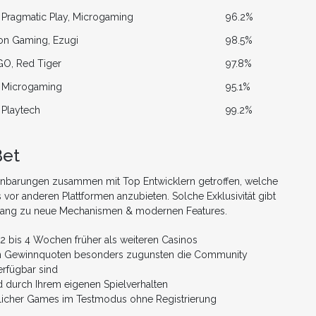
 Pragmatic Play, Microgaming
96.2%
ion Gaming, Ezugi
98.5%
GO, Red Tiger
97.8%
, Microgaming
95.1%
 Playtech
99.2%
Bet
einbarungen zusammen mit Top Entwicklern getroffen, welche
 vor anderen Plattformen anzubieten. Solche Exklusivität gibt
Zugang zu neue Mechanismen & modernen Features.
 2 bis 4 Wochen früher als weiteren Casinos
eren Gewinnquoten besonders zugunsten die Community
erfügbar sind
durch Ihrem eigenen Spielverhalten
licher Games im Testmodus ohne Registrierung