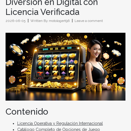
Diversión en Digital con
Licencia Verificada
on
2026-06-05
Written By
motologert96
Leave a comment
Jugabet
Casino:
Sitio
de
Diversión
en
Digital
con
Licencia
Verificada
Contenido
Licencia Operativa y Regulación Internacional
Catálogo Completo de Opciones de Juego