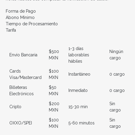
Forma de Pago
Abono Mínimo
Tiempo de Procesamiento
Tarifa
1-3 días
$500
Ningún
Envío Bancaria
laborables
MXN
cargo
hábiles
Cards
$100
Instantáneo
0 cargo
Visa/Mastercard
MXN
Billeteras
$50
Inmediato
0 cargo
Electrónicos
MXN
$200
Sin
Cripto
15-30 min
MXN
cargo
$100
Sin
OXXO/SPEI
5-60 minutos
MXN
cargo