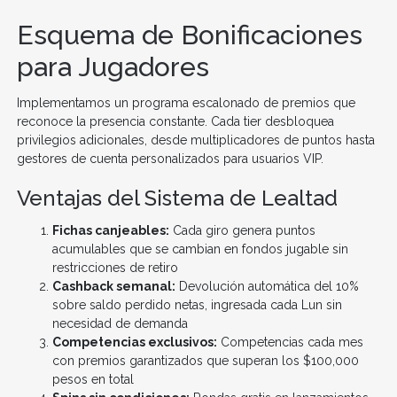
Esquema de Bonificaciones
para Jugadores
Implementamos un programa escalonado de premios que
reconoce la presencia constante. Cada tier desbloquea
privilegios adicionales, desde multiplicadores de puntos hasta
gestores de cuenta personalizados para usuarios VIP.
Ventajas del Sistema de Lealtad
Fichas canjeables:
Cada giro genera puntos
acumulables que se cambian en fondos jugable sin
restricciones de retiro
Cashback semanal:
Devolución automática del 10%
sobre saldo perdido netas, ingresada cada Lun sin
necesidad de demanda
Competencias exclusivos:
Competencias cada mes
con premios garantizados que superan los $100,000
pesos en total