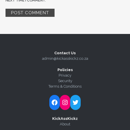
NEXT TIME I COMMENT.
Contact Us
admin@kickasskickz.co.za
Policies
Privacy
Security
Terms & Conditions
Follow Kick-Ass Kickz on Facebook
Follow Kick-Ass Kickz on Instagram
Follow Kick-Ass Kickz on Twitter
KickAssKickz
About