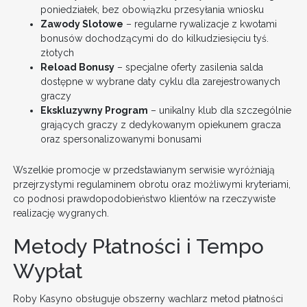
poniedziałek, bez obowiązku przesyłania wniosku
Zawody Slotowe
– regularne rywalizacje z kwotami
bonusów dochodzącymi do do kilkudziesięciu tyś.
złotych
Reload Bonusy
– specjalne oferty zasilenia salda
dostępne w wybrane daty cyklu dla zarejestrowanych
graczy
Ekskluzywny Program
– unikalny klub dla szczególnie
grających graczy z dedykowanym opiekunem gracza
oraz spersonalizowanymi bonusami
Wszelkie promocje w przedstawianym serwisie wyróżniają
przejrzystymi regulaminem obrotu oraz możliwymi kryteriami,
co podnosi prawdopodobieństwo klientów na rzeczywiste
realizację wygranych.
Metody Płatności i Tempo
Wypłat
Roby Kasyno obsługuje obszerny wachlarz metod płatności