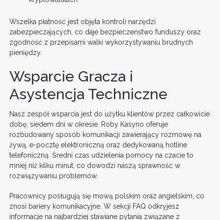
Wszelka płatność jest objęta kontroli narzędzi
zabezpieczających, co daje bezpieczeństwo funduszy oraz
zgodność z przepisami walki wykorzystywaniu brudnych
pieniędzy.
Wsparcie Gracza i
Asystencja Techniczne
Nasz zespół wsparcia jest do użytku klientów przez całkowicie
dobę, siedem dni w okresie. Roby Kasyno oferuje
rozbudowany sposób komunikacji zawierający rozmowę na
żywą, e-pocztę elektroniczną oraz dedykowaną hotline
telefoniczną. Średni czas udzielenia pomocy na czacie to
mniej niż kilku minut, co dowodzi naszą sprawność w
rozwiązywaniu problemów.
Pracownicy posługują się mową polskim oraz angielskim, co
znosi bariery komunikacyjne. W sekcji FAQ odkryjesz
informacje na najbardziej stawiane pytania związane z