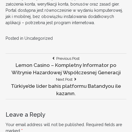
założenia konta, weryfikacji konta, bonusów oraz zasad gier.
Portal dostępna jest równocześnie w wydaniu komputerowej,
jak i mobilnej, bez obowiązku instalowania dodatkowych
aplikacji – potrzebna jest program internetowa.
Posted in
Uncategorized
Post
Previous
Previous Post
Post:
Lemon Casino – Kompletny Informator po
navigation
Witrynie Hazardowej Współczesnej Generacji
Next
Next Post
Post:
Türkiye’de lider bahis platformu Batandyou ile
kazanın.
Leave a Reply
Your email address will not be published.
Required fields are
marked
*