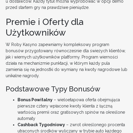
u dostawców. Każdy tytuł można wypróbować w opcji demo
przed startem gry na prawdziwe pieniądze.
Premie i Oferty dla
Użytkowników
W Roby Kasyno zapewniamy kompleksowy program
bonusów przygotowany równocześnie dla świeżych klientów,
jak i wiernych użytkowników platformy. Program wierności
działa na mechanizmie punktacji, w którym każdy pula
zamienia się na jednostki do wymiany na kwoty nagrodowe lub
unikalne nagrody.
Podstawowe Typy Bonusów
Bonus Powitalny
– wieloetapowa oferta obejmująca
pierwsze cztery wpłacone kwoty klienta z łączną
wartością premii oraz gratisowych spinów na określone
automaty
Cashback Tygodniowy
– zwrot określonego procenta
utraconych środków wyliczany w trybie auto każdego