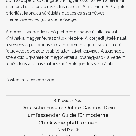
60 másodperc közt ingadozik, ugyanakkor az e-mailekre 24
órán közben érkezik részletes reakció. A prémium VIP tagok
prioritást kapnak a várólistás queues és személyes
menedzserekhez jutnak lehetőséget.
A globális webes kaszinó platformok sokrétű juttatásokat
kínálnak a magyar felhasználók részére. A kiterjedt játékkínálat,
a versenyképes bónuszok, a modern megoldások és a erős
felügyelet ötvözete csábító alternatívát képvisel. A átgondolt
szelekció ugyanakkor megköveteli a jóváhagyások, a védelmi
lépések és a felhasználói szabályok gondos vizsgálatát.
Posted in
Uncategorized
Post
Previous
Previous Post
Post:
Deutsche Frische Online Casinos: Dein
navigation
umfassender Guide für moderne
Glücksspielplattformen
Next
Next Post
Post: