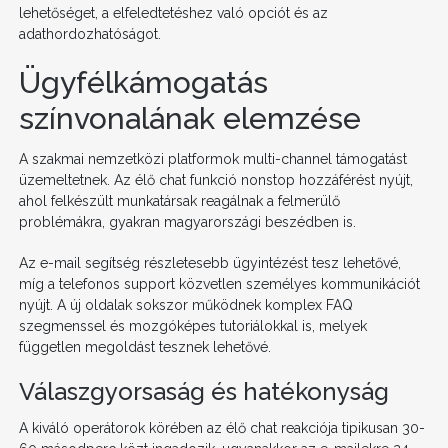
lehetőséget, a elfeledtetéshez való opciót és az
adathordozhatóságot.
Ügyfélkámogatás
színvonalának elemzése
A szakmai nemzetközi platformok multi-channel támogatást
üzemeltetnek. Az élő chat funkció nonstop hozzáférést nyújt,
ahol felkészült munkatársak reagálnak a felmerülő
problémákra, gyakran magyarországi beszédben is.
Az e-mail segítség részletesebb ügyintézést tesz lehetővé,
míg a telefonos support közvetlen személyes kommunikációt
nyújt. A új oldalak sokszor működnek komplex FAQ
szegmenssel és mozgóképes tutoriálokkal is, melyek
független megoldást tesznek lehetővé.
Válaszgyorsaság és hatékonyság
A kiváló operátorok körében az élő chat reakciója tipikusan 30-