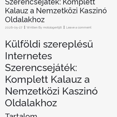
Szerencsejáték: Komplett
Kalauz a Nemzetközi Kaszinó
Oldalakhoz
on
2026-05-27
Written By
motologert96
Leave a comment
Külföldi
szereplésű
Külföldi szereplésű
Internetes
Szerencsejáték:
Komplett
Internetes
Kalauz
a
Szerencsejáték:
Nemzetközi
Kaszinó
Oldalakhoz
Komplett Kalauz a
Nemzetközi Kaszinó
Oldalakhoz
Tartalom