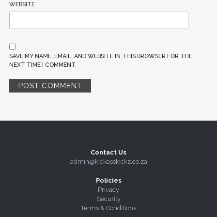
WEBSITE
SAVE MY NAME, EMAIL, AND WEBSITE IN THIS BROWSER FOR THE
NEXT TIME I COMMENT.
Contact Us
admin@kickasskickz.co.za
Policies
Privacy
Security
Terms & Conditions