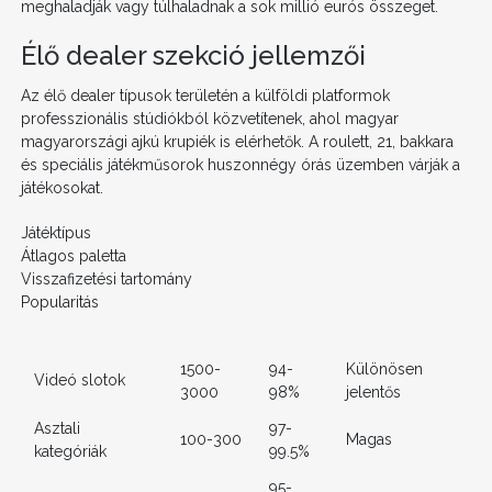
meghaladják vagy túlhaladnak a sok millió eurós összeget.
Élő dealer szekció jellemzői
Az élő dealer típusok területén a külföldi platformok
professzionális stúdiókból közvetítenek, ahol magyar
magyarországi ajkú krupiék is elérhetők. A roulett, 21, bakkara
és speciális játékműsorok huszonnégy órás üzemben várják a
játékosokat.
Játéktípus
Átlagos paletta
Visszafizetési tartomány
Popularitás
1500-
94-
Különösen
Videó slotok
3000
98%
jelentős
Asztali
97-
100-300
Magas
kategóriák
99.5%
95-