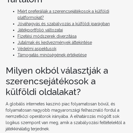
Miért preferálják a szerencsejátékosok a külföldi
platformokat?
Jóváhagyás és szabályozás a külföldi iparágban
Játékportfólió változatai
Fizetési módszerek diverzitása
Jutalmak és kedvezmények áttekintése
Védelmi aspektusok
Támogatás minőségének értékelése
Milyen okból választják a
szerencsejátékosok a
külföldi oldalakat?
A globális internetes kaszinó piac folyamatosan bővül, és
folyamatosan nagyobb magyarországi felhasználó fordul a
nemzetközi operátorok irányába. A elhatározás mögött sok
logikus szempont van meg, amik a szabályozási feltételektől a
játékkínálatig terjednek.