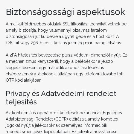
Biztonságossági aspektusok
A mai külföldi webes oldalak SSL titkosítási technikát vetnek be,
amely biztosítja, hogy valamennyi bizalmas tartalom
biztonságosan jut küldésre a ügyfél gépe és a host közt. A
128-bit vagy 256-bitos titkosítás jelenleg már iparági elvárás.
A 2FA hitelesítés bevezetése plusz védelmi dimenziót nyújt. Ez
a mechanizmus kényszeríti, hogy a belépéskor a jelszó
kiegészítéseként egy második azonosítási lépést is
elvégezzenek a játékosok, általában egy telefonra továbbított
OTP kód alakjában.
Privacy és Adatvédelmi rendelet
teljesítés
Az kontinentális operátorok kötelesek betartani az Egységes
Adatbiztonsági Rendelet (GDPR) előírásait, amely komplex
jogokat nyújt a játékosoknak személyes információik
menedzsmentjével kapcsolatban. Ez jelenti a hozzáférési