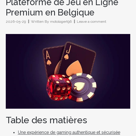
Plateforme de Jeu en Ligne
Premium en Belgique
on
2026-05-29
Written By
motologert96
Leave a comment
MagicBetting
:
Votre
propre
Plateforme
de
Jeu
en
Ligne
Premium
en
Belgique
Table des matières
Une expérience de gaming authentique et sécurisée