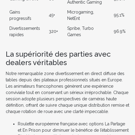
Authentic Gaming
Gains
Microgaming,
45+
95.1%
progressifs
NetEnt
Divertissements
Spribe, Turbo
320+
96.9%
rapides
Games
La supériorité des parties avec
dealers véritables
Notre remarquable zone divertissement en direct diffuse des
tables depuis des plateaux professionnels situés en Europe.
Les animateurs francophones génèrent une expérience
conviviale tout en conservant un sérieux irréprochable. Chaque
session adopte plusieurs perspectives de caméras haute
définition, offrant de suivre chaque unique distribution remise et
chaque rotation de roue avec une clarté impeccable.
Roulette européenne française avec options La Partage
et En Prison pour diminuer le bénéfice de l’établissement