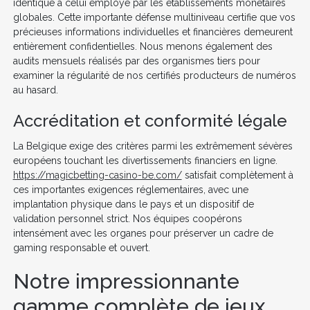
identique à celui employé par les établissements monétaires
globales. Cette importante défense multiniveau certifie que vos
précieuses informations individuelles et financières demeurent
entièrement confidentielles. Nous menons également des
audits mensuels réalisés par des organismes tiers pour
examiner la régularité de nos certifiés producteurs de numéros
au hasard.
Accréditation et conformité légale
La Belgique exige des critères parmi les extrêmement sévères
européens touchant les divertissements financiers en ligne.
https://magicbetting-casino-be.com/
satisfait complètement à
ces importantes exigences réglementaires, avec une
implantation physique dans le pays et un dispositif de
validation personnel strict. Nos équipes coopérons
intensément avec les organes pour préserver un cadre de
gaming responsable et ouvert.
Notre impressionnante
gamme complète de jeux