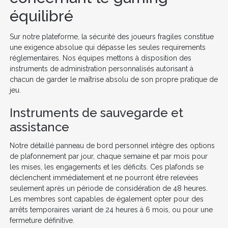
équilibré
Sur notre plateforme, la sécurité des joueurs fragiles constitue
une exigence absolue qui dépasse les seules requirements
réglementaires. Nos équipes mettons à disposition des
instruments de administration personnalisés autorisant à
chacun de garder le maîtrise absolu de son propre pratique de
jeu.
Instruments de sauvegarde et
assistance
Notre détaillé panneau de bord personnel intègre des options
de plafonnement par jour, chaque semaine et par mois pour
les mises, les engagements et les déficits. Ces plafonds se
déclenchent immédiatement et ne pourront être relevées
seulement après un période de considération de 48 heures.
Les membres sont capables de également opter pour des
arrêts temporaires variant de 24 heures à 6 mois, ou pour une
fermeture définitive.