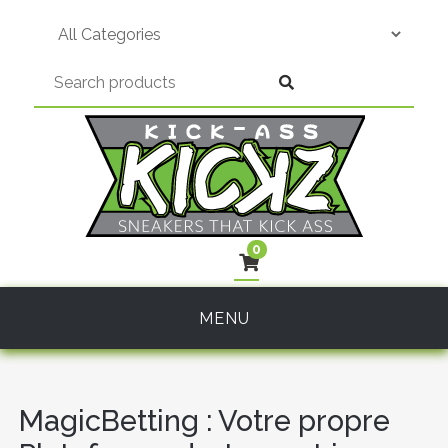
Skip
to
content
0
MENU
MagicBetting : Votre propre