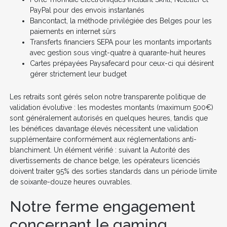
PayPal pour des envois instantanés
Bancontact, la méthode privilégiée des Belges pour les
paiements en internet sûrs
Transferts financiers SEPA pour les montants importants
avec gestion sous vingt-quatre à quarante-huit heures
Cartes prépayées Paysafecard pour ceux-ci qui désirent
gérer strictement leur budget
Les retraits sont gérés selon notre transparente politique de
validation évolutive : les modestes montants (maximum 500€)
sont généralement autorisés en quelques heures, tandis que
les bénéfices davantage élevés nécessitent une validation
supplémentaire conformément aux réglementations anti-
blanchiment. Un élément vérifié : suivant la Autorité des
divertissements de chance belge, les opérateurs licenciés
doivent traiter 95% des sorties standards dans un période limite
de soixante-douze heures ouvrables.
Notre ferme engagement
concernant le gaming