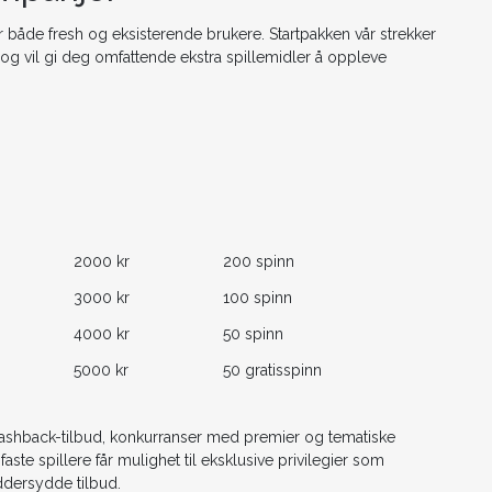
både fresh og eksisterende brukere. Startpakken vår strekker
og vil gi deg omfattende ekstra spillemidler å oppleve
2000 kr
200 spinn
3000 kr
100 spinn
4000 kr
50 spinn
5000 kr
50 gratisspinn
cashback-tilbud, konkurranser med premier og tematiske
ste spillere får mulighet til eksklusive privilegier som
ddersydde tilbud.