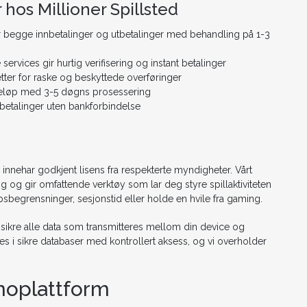
os Millioner Spillsted
 begge innbetalinger og utbetalinger med behandling på 1-3
services gir hurtig verifisering og instant betalinger
tter for raske og beskyttede overføringer
 beløp med 3-5 døgns prosessering
etalinger uten bankforbindelse
nnehar godkjent lisens fra respekterte myndigheter. Vårt
ling og gir omfattende verktøy som lar deg styre spillaktiviteten
psbegrensninger, sesjonstid eller holde en hvile fra gaming.
å sikre alle data som transmitteres mellom din device og
es i sikre databaser med kontrollert aksess, og vi overholder
noplattform