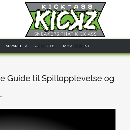
APPAREL
ABOUT US
MY ACCOUNT
e Guide til Spillopplevelse og
on
nt
Mega
Kasino
–
Ditt
Totale
Guide