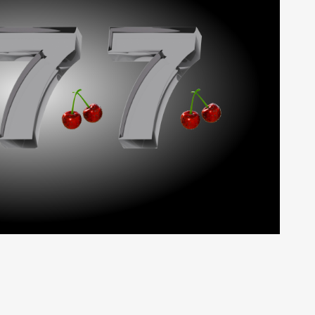
til
Spillopplevelse
og
Premie