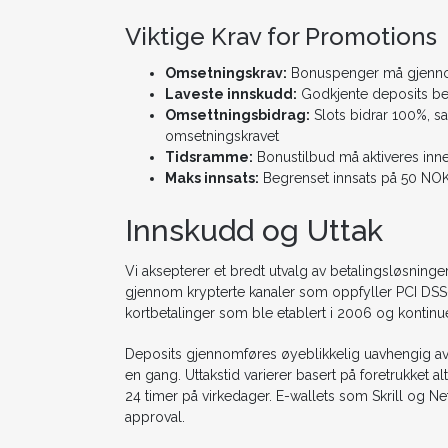
Viktige Krav for Promotions
Omsetningskrav:
Bonuspenger må gjennoms
Laveste innskudd:
Godkjente deposits be
Omsettningsbidrag:
Slots bidrar 100%, sa
omsetningskravet
Tidsramme:
Bonustilbud må aktiveres inn
Maks innsats:
Begrenset innsats på 50 NOK 
Innskudd og Uttak
Vi aksepterer et bredt utvalg av betalingsløsninge
gjennom krypterte kanaler som oppfyller PCI DSS
kortbetalinger som ble etablert i 2006 og kontin
Deposits gjennomføres øyeblikkelig uavhengig av
en gang. Uttakstid varierer basert på foretrukket al
24 timer på virkedager. E-wallets som Skrill og Net
approval.