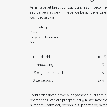
Vi har laget et bredt bonusprogram som belønner 
seg på tvers av de 4 innledende betalingene dine 
kasinoet vårt via.
Innbetaling
Prosent
Høyeste Bonussum
Spinn
1. innskudd
100%
2. innbetaling
50%
Påfølgende deposit
25%
Siste deposit
25%
Forbi startpakken driver vi pågående tilbud som 
promotions. Vår VIP-program har 5 nivåer hvor trofa
hurtigere uttakstider, personlig supporter og skre