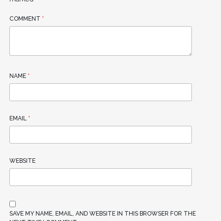
COMMENT
*
NAME
*
EMAIL
*
WEBSITE
SAVE MY NAME, EMAIL, AND WEBSITE IN THIS BROWSER FOR THE