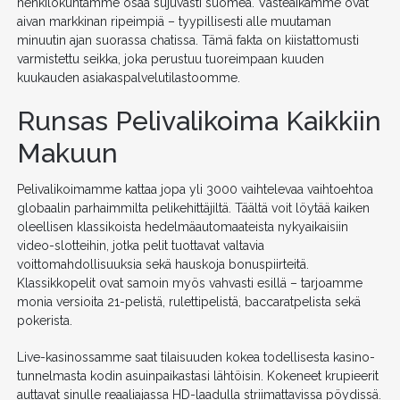
henkilökuntamme osaa sujuvasti suomea. Vasteaikamme ovat
aivan markkinan ripeimpiä – tyypillisesti alle muutaman
minuutin ajan suorassa chatissa. Tämä fakta on kiistattomusti
varmistettu seikka, joka perustuu tuoreimpaan kuuden
kuukauden asiakaspalvelutilastoomme.
Runsas Pelivalikoima Kaikkiin
Makuun
Pelivalikoimamme kattaa jopa yli 3000 vaihtelevaa vaihtoehtoa
globaalin parhaimmilta pelikehittäjiltä. Täältä voit löytää kaiken
oleellisen klassikoista hedelmäautomaateista nykyaikaisiin
video-slotteihin, jotka pelit tuottavat valtavia
voittomahdollisuuksia sekä hauskoja bonuspiirteitä.
Klassikkopelit ovat samoin myös vahvasti esillä – tarjoamme
monia versioita 21-pelistä, rulettipelistä, baccaratpelista sekä
pokerista.
Live-kasinossamme saat tilaisuuden kokea todellisesta kasino-
tunnelmasta kodin asuinpaikastasi lähtöisin. Kokeneet krupieerit
auttavat sinulle reaaliajassa HD-laadulla striimattavissa pöydissä.