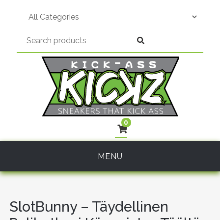
Skip
to
content
0
MENU
SlotBunny – Täydellinen