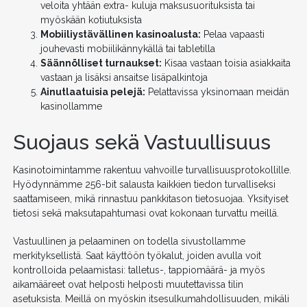
veloita yhtään extra- kuluja maksusuorituksista tai
myöskään kotiutuksista
Mobiiliystävällinen kasinoalusta:
Pelaa vapaasti
jouhevasti mobiilikännykällä tai tabletilla
Säännölliset turnaukset:
Kisaa vastaan toisia asiakkaita
vastaan ja lisäksi ansaitse lisäpalkintoja
Ainutlaatuisia pelejä:
Pelattavissa yksinomaan meidän
kasinollamme
Suojaus sekä Vastuullisuus
Kasinotoimintamme rakentuu vahvoille turvallisuusprotokollille.
Hyödynnämme 256-bit salausta kaikkien tiedon turvalliseksi
saattamiseen, mikä rinnastuu pankkitason tietosuojaa. Yksityiset
tietosi sekä maksutapahtumasi ovat kokonaan turvattu meillä.
Vastuullinen ja pelaaminen on todella sivustollamme
merkityksellistä. Saat käyttöön työkalut, joiden avulla voit
kontrolloida pelaamistasi: talletus-, tappiomäärä- ja myös
aikamääreet ovat helposti helposti muutettavissa tilin
asetuksista. Meillä on myöskin itse­sulku­mahdollisuuden, mikäli