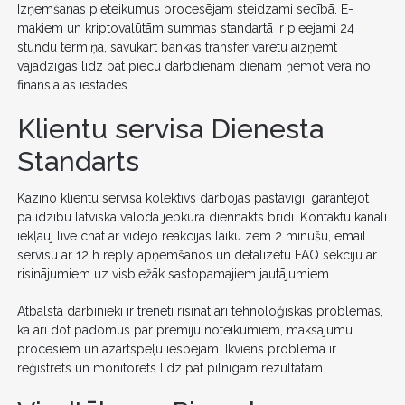
Izņemšanas pieteikumus procesējam steidzami secībā. E-
makiem un kriptovalūtām summas standartā ir pieejami 24
stundu termiņā, savukārt bankas transfer varētu aizņemt
vajadzīgas līdz pat piecu darbdienām dienām ņemot vērā no
finansiālās iestādes.
Klientu servisa Dienesta
Standarts
Kazino klientu servisa kolektīvs darbojas pastāvīgi, garantējot
palīdzību latviskā valodā jebkurā diennakts brīdī. Kontaktu kanāli
iekļauj live chat ar vidējo reakcijas laiku zem 2 minūšu, email
servisu ar 12 h reply apņemšanos un detalizētu FAQ sekciju ar
risinājumiem uz visbiežāk sastopamajiem jautājumiem.
Atbalsta darbinieki ir trenēti risināt arī tehnoloģiskas problēmas,
kā arī dot padomus par prēmiju noteikumiem, maksājumu
procesiem un azartspēļu iespējām. Ikviens problēma ir
reģistrēts un monitorēts līdz pat pilnīgam rezultātam.