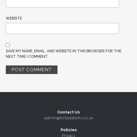
WEBSITE
SAVE MY NAME, EMAIL, AND WEBSITE IN THIS BROWSER FOR THE
NEXT TIME I COMMENT.
Contact Us
admin@kickasskickz.co.za
Policies
Privacy