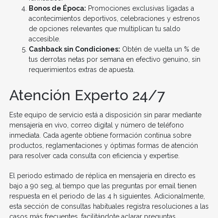
Bonos de Época:
Promociones exclusivas ligadas a
acontecimientos deportivos, celebraciones y estrenos
de opciones relevantes que multiplican tu saldo
accesible.
Cashback sin Condiciones:
Obtén de vuelta un % de
tus derrotas netas por semana en efectivo genuino, sin
requerimientos extras de apuesta.
Atención Experto 24/7
Este equipo de servicio está a disposición sin parar mediante
mensajería en vivo, correo digital y número de teléfono
inmediata. Cada agente obtiene formación continua sobre
productos, reglamentaciones y óptimas formas de atención
para resolver cada consulta con eficiencia y expertise.
El periodo estimado de réplica en mensajería en directo es
bajo a 90 seg, al tiempo que las preguntas por email tienen
respuesta en el periodo de las 4 h siguientes. Adicionalmente,
esta sección de consultas habituales registra resoluciones a las
casos más frecuentes, facilitándote aclarar preguntas