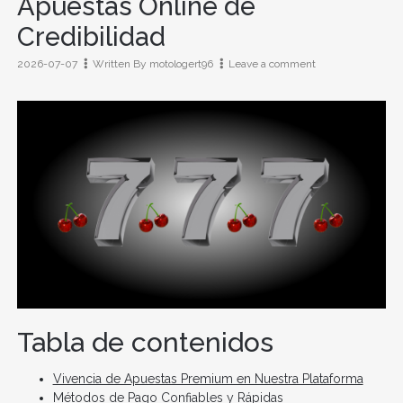
Apuestas Online de
Credibilidad
on
2026-07-07
Written By
motologert96
Leave a comment
Spinay
Casino:
Tu
Lugar
de
Apuestas
Online
de
Credibilidad
Tabla de contenidos
Vivencia de Apuestas Premium en Nuestra Plataforma
Métodos de Pago Confiables y Rápidas