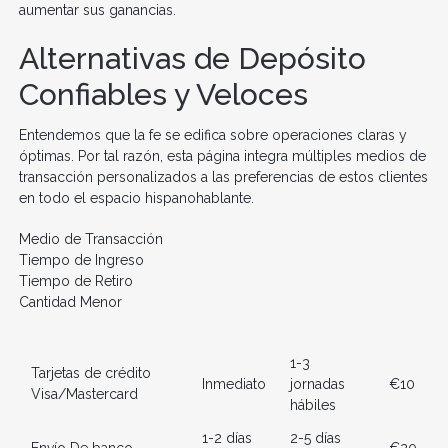
aumentar sus ganancias.
Alternativas de Depósito
Confiables y Veloces
Entendemos que la fe se edifica sobre operaciones claras y
óptimas. Por tal razón, esta página integra múltiples medios de
transacción personalizados a las preferencias de estos clientes
en todo el espacio hispanohablante.
Medio de Transacción
Tiempo de Ingreso
Tiempo de Retiro
Cantidad Menor
1-3
Tarjetas de crédito
Inmediato
jornadas
€10
Visa/Mastercard
hábiles
1-2 días
2-5 días
Envío De banco
€20