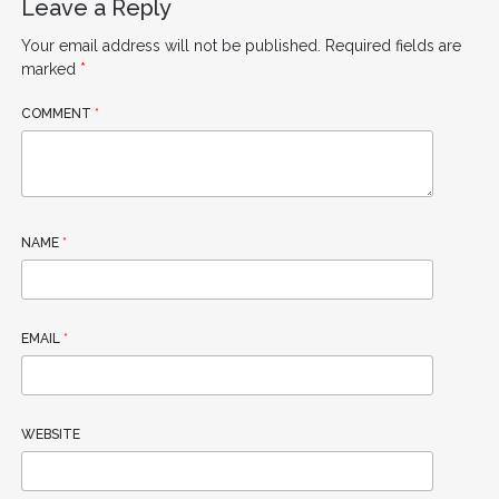
Leave a Reply
Your email address will not be published.
Required fields are
marked
*
COMMENT
*
NAME
*
EMAIL
*
WEBSITE