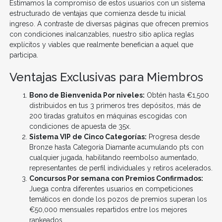
Estimamos la compromiso de estos usuarios con un sistema
estructurado de ventajas que comienza desde tu inicial
ingreso. A contraste de diversas páginas que ofrecen premios
con condiciones inalcanzables, nuestro sitio aplica reglas
explícitos y viables que realmente benefician a aquel que
participa.
Ventajas Exclusivas para Miembros
Bono de Bienvenida Por niveles:
Obtén hasta €1,500
distribuidos en tus 3 primeros tres depósitos, más de
200 tiradas gratuitos en máquinas escogidas con
condiciones de apuesta de 35x.
Sistema VIP de Cinco Categorías:
Progresa desde
Bronze hasta Categoría Diamante acumulando pts con
cualquier jugada, habilitando reembolso aumentado,
representantes de perfil individuales y retiros acelerados.
Concursos Por semana con Premios Confirmados:
Juega contra diferentes usuarios en competiciones
temáticos en donde los pozos de premios superan los
€50,000 mensuales repartidos entre los mejores
rankeados.