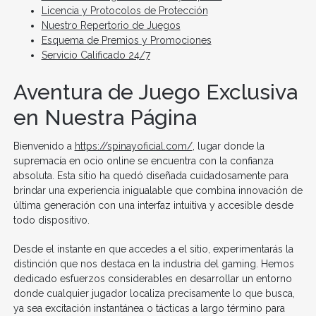
Licencia y Protocolos de Protección
Nuestro Repertorio de Juegos
Esquema de Premios y Promociones
Servicio Calificado 24/7
Aventura de Juego Exclusiva
en Nuestra Página
Bienvenido a
https://spinayoficial.com/
, lugar donde la
supremacía en ocio online se encuentra con la confianza
absoluta. Esta sitio ha quedó diseñada cuidadosamente para
brindar una experiencia inigualable que combina innovación de
última generación con una interfaz intuitiva y accesible desde
todo dispositivo.
Desde el instante en que accedes a el sitio, experimentarás la
distinción que nos destaca en la industria del gaming. Hemos
dedicado esfuerzos considerables en desarrollar un entorno
donde cualquier jugador localiza precisamente lo que busca,
ya sea excitación instantánea o tácticas a largo término para