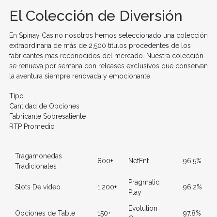
El Colección de Diversión
En Spinay Casino nosotros hemos seleccionado una colección
extraordinaria de más de 2,500 títulos procedentes de los
fabricantes más reconocidos del mercado. Nuestra colección
se renueva por semana con releases exclusivos que conservan
la aventura siempre renovada y emocionante.
Tipo
Cantidad de Opciones
Fabricante Sobresaliente
RTP Promedio
Tragamonedas
800+
NetEnt
96.5%
Tradicionales
Pragmatic
Slots De vídeo
1,200+
96.2%
Play
Evolution
Opciones de Table
150+
97.8%