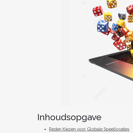
Inhoudsopgave
Reden Kiezen voor Globale Speellocaties