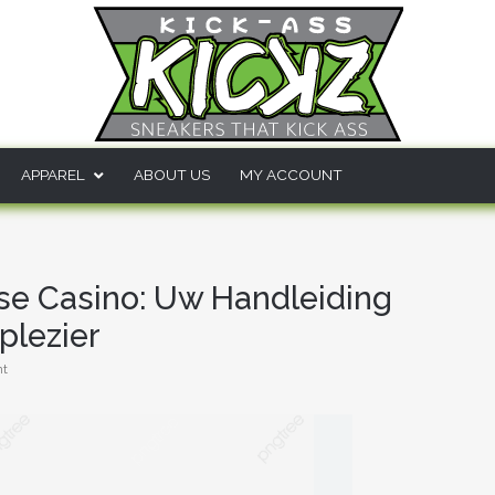
APPAREL
ABOUT US
MY ACCOUNT
se Casino: Uw Handleiding
plezier
on
nt
Uitstekende
Buitenlandse
Casino:
Uw
Handleiding
voor