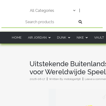
Skip
to
|
content
HOME
AIR JORDAN
DUNK
NIKE
VAULT
Uitstekende Buitenland
voor Wereldwijde Speel
2026-06-17
Written By
motologert96
Leave a comme