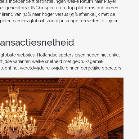
s independent testinstellingen welke Return naar Player
fer generators (RNG) inspecteren. Top platforms publiceren
variërend van 94% naar hoger versus 99% afhankelijk met de
pelen gamers globaal, zodat prijzenpotten weten te stijgen
ransactiesnelheid
e globale websites. Hollandse spelers eisen heden niet enkel
ntijdse varianten welke snelheid met gebruiksgemak
oont het wereldwijde reikwijdte binnen dergelijke operators.