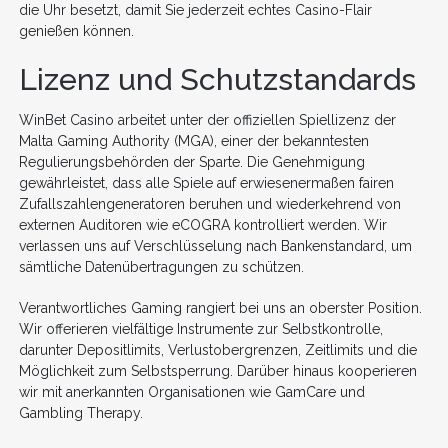
die Uhr besetzt, damit Sie jederzeit echtes Casino-Flair
genießen können.
Lizenz und Schutzstandards
WinBet Casino arbeitet unter der offiziellen Spiellizenz der
Malta Gaming Authority (MGA), einer der bekanntesten
Regulierungsbehörden der Sparte. Die Genehmigung
gewährleistet, dass alle Spiele auf erwiesenermaßen fairen
Zufallszahlengeneratoren beruhen und wiederkehrend von
externen Auditoren wie eCOGRA kontrolliert werden. Wir
verlassen uns auf Verschlüsselung nach Bankenstandard, um
sämtliche Datenübertragungen zu schützen.
Verantwortliches Gaming rangiert bei uns an oberster Position.
Wir offerieren vielfältige Instrumente zur Selbstkontrolle,
darunter Depositlimits, Verlustobergrenzen, Zeitlimits und die
Möglichkeit zum Selbstsperrung. Darüber hinaus kooperieren
wir mit anerkannten Organisationen wie GamCare und
Gambling Therapy.