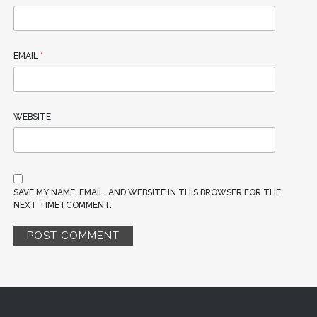
EMAIL
*
WEBSITE
SAVE MY NAME, EMAIL, AND WEBSITE IN THIS BROWSER FOR THE
NEXT TIME I COMMENT.