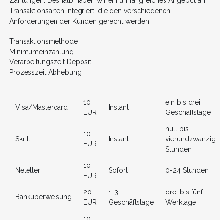
Zahlungen. Deshalb haben wir ein umfangreiches Angebot an
Transaktionsarten integriert, die den verschiedenen
Anforderungen der Kunden gerecht werden.
Transaktionsmethode
Minimumeinzahlung
Verarbeitungszeit Deposit
Prozesszeit Abhebung
10
ein bis drei
Visa/Mastercard
Instant
EUR
Geschäftstage
null bis
10
Skrill
Instant
vierundzwanzig
EUR
Stunden
10
Neteller
Sofort
0-24 Stunden
EUR
20
1-3
drei bis fünf
Banküberweisung
EUR
Geschäftstage
Werktage
10