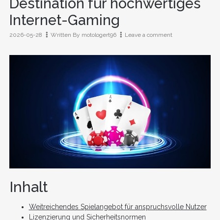
Destination für hochwertiges
Internet-Gaming
on
2026-05-28
Written By
motologert96
Leave a comment
WinBet
Casino:
Eure
erste
Destination
für
hochwertiges
Internet-
Gaming
Inhalt
Weitreichendes Spielangebot für anspruchsvolle Nutzer
Lizenzierung und Sicherheitsnormen