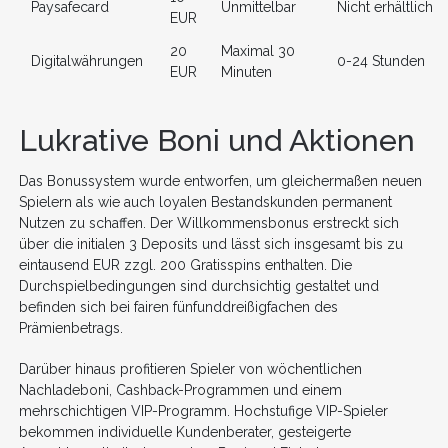
Paysafecard
Unmittelbar
Nicht erhältlich
EUR
20
Maximal 30
Digitalwährungen
0-24 Stunden
EUR
Minuten
Lukrative Boni und Aktionen
Das Bonussystem wurde entworfen, um gleichermaßen neuen
Spielern als wie auch loyalen Bestandskunden permanent
Nutzen zu schaffen. Der Willkommensbonus erstreckt sich
über die initialen 3 Deposits und lässt sich insgesamt bis zu
eintausend EUR zzgl. 200 Gratisspins enthalten. Die
Durchspielbedingungen sind durchsichtig gestaltet und
befinden sich bei fairen fünfunddreißigfachen des
Prämienbetrags.
Darüber hinaus profitieren Spieler von wöchentlichen
Nachladeboni, Cashback-Programmen und einem
mehrschichtigen VIP-Programm. Hochstufige VIP-Spieler
bekommen individuelle Kundenberater, gesteigerte