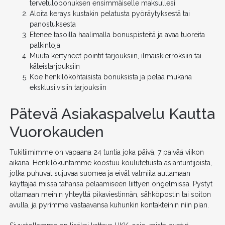
tervetulobonuksen ensimmäiselle maksullesi
Aloita keräys kustakin pelatusta pyöräytyksestä tai
panostuksesta
Etenee tasoilla haalimalla bonuspisteitä ja avaa tuoreita
palkintoja
Muuta kertyneet pointit tarjouksiin, ilmaiskierroksiin tai
käteistarjouksiin
Koe henkilökohtaisista bonuksista ja pelaa mukana
eksklusiivisiin tarjouksiin
Pätevä Asiakaspalvelu Kautta
Vuorokauden
Tukitiimimme on vapaana 24 tuntia joka päivä, 7 päivää viikon
aikana. Henkilökuntamme koostuu koulutetuista asiantuntijoista,
jotka puhuvat sujuvaa suomea ja eivät valmiita auttamaan
käyttäjää missä tahansa pelaamiseen liittyen ongelmissa. Pystyt
ottamaan meihin yhteyttä pikaviestinnän, sähköpostin tai soiton
avulla, ja pyrimme vastaavansa kuhunkin kontakteihin niin pian.