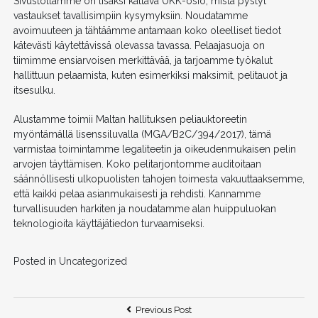
Sivustollamme on lisäksi kattava UKK-osio, mistä pystyt
vastaukset tavallisimpiin kysymyksiin. Noudatamme
avoimuuteen ja tähtäämme antamaan koko oleelliset tiedot
kätevästi käytettävissä olevassa tavassa. Pelaajasuoja on
tiimimme ensiarvoisen merkittävää, ja tarjoamme työkalut
hallittuun pelaamista, kuten esimerkiksi maksimit, pelitauot ja
itsesulku.
Alustamme toimii Maltan hallituksen peliauktoreetin
myöntämällä lisenssiluvalla (MGA/B2C/394/2017), tämä
varmistaa toimintamme legaliteetin ja oikeudenmukaisen pelin
arvojen täyttämisen. Koko pelitarjontomme auditoitaan
säännöllisesti ulkopuolisten tahojen toimesta vakuuttaaksemme,
että kaikki pelaa asianmukaisesti ja rehdisti. Kannamme
turvallisuuden harkiten ja noudatamme alan huippuluokan
teknologioita käyttäjätiedon turvaamiseksi.
Posted in
Uncategorized
Post
Previous
Previous Post